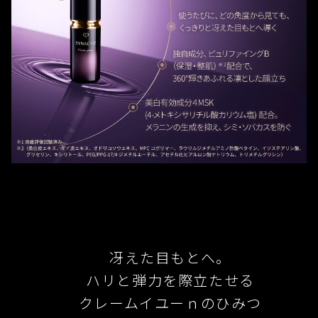
使用上の注意
合体,ステアリルアルコール,ポリオキシエチレン（１７）ポリ
崇高なローズシナクティフの華やかな香り
浄化創生に着目した独自成分、ピュリファイングB(保湿・整
オキシプロピレン（４）ジメチルエーテル,トリステアリン酸ソ
肌)※を配合。360°輝きあふれる、凛とした顔立ちを目指しま
直射日光にあたってお肌に異常があらわれたときには、ご使
ルビタン,キサンタンガム,２－メタクリロイルオキシエチルホ
す。
用をおやめください。
原産地
スホリルコリン・メタクリル酸ブチル共重合体液,クエン酸ナト
※桑白皮エキス、ケイ皮エキス、オドリコソウエキス、MPC
リウム,イソステアリン酸,２－Ｏ－エチル－Ｌ－アスコルビン
使い始めは、中味が出るまでディスペンサーをゆっくりと奥
コポリマー、ラウリルジメチルアミノ酢酸ベタイン、イソス
日本
酸,無水エタノール,メタリン酸ナトリウム,水酸化カリウム,エデ
まで数回押してください。
テアリン酸、グリセリン、キシリトール、PEG/PPG-17/4ジ
ト酸二ナトリウム,ラウリルジメチルアミノ酢酸ベタイン,エリ
低温下に置くと、中味が出にくくなることがあります。その
メチルエーテル、アセチル化ヒアルロン酸ナトリウム、トリ
スリトール,クエン酸,アセチル化ヒアルロン酸ナトリウム,カン
使用期間
場合は、しばらく室温に置いてからお使いください。
メチルグリシン
ゾウ抽出末,オドリコソウエキス,桑白皮エキス,ワレモコウエキ
約1.5カ月
ご使用後はディスペンサーの口もとをきれいに拭き、必ずキ
すばやく肌に広がり、肌になじみがよい独自のフォーミュラ
ス,セイヨウサンザシエキス,酢酸レチノール,ヒアルロン酸ナト
ャップをきちんと閉めてください。
を開発し、採用しています。
リウム（２）,イノシット,メリッサエキス,ケイ皮エキス,マツエ
キス,大豆リン脂質,パルミチン酸レチノール,トウモロコシ油,ア
気密性を持たせた特殊な内容器を採用しています。使用途中
植物の生命力あふれるパワーを凝縮したハリ保湿成分(イノシ
閉じる
ラントイン,アセンヤクエキス,タイムエキス（１）,サイコエキ
で内容器からディスペンサーを外すと、中味が出なくなるこ
トール、グリセリン)を配合し、目もとの肌のハリ・弾力をサ
スＢＳ,フェノキシエタノール,香料,黄酸化鉄,ベンガラ　　*は
とがありますので、取り外さないでください。
ポートします。
「有効成分」無表示は「その他の成分」  
乳幼児の手の届かないところに置いてください。
美白有効成分4MSK (４－メトキシサリチル酸カリウム塩) を配
※商品の改良や表示方法の変更などにより、実際の成分と一部
合。メラニンの生成を抑え、シミ・そばかすを防ぎます。
日のあたるところや高温のところに置かないでください。
異なる場合があります。実際の成分は商品の表示をご覧くださ
冴えた目もとへ。
肌に応える歓び
ハリと弾力を際立たせる
閉じる
閉じる
クレームイユーｎのひみつ
こくがありながらも軽やかなテクスチャーは、デリケートな