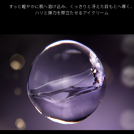
目もとの肌にすっと溶け込み、やさしく肌を包み込みます。
すっと軽やかに肌へ溶け込み、くっきりと冴えた目もとへ導く
20万種の中から生まれた奇跡のバラ、ローズシナクティフが
ハリと弾力を際立たせるアイクリーム
放つ5月早朝のたった数時間の香りを基調としています。華や
かな香り立ちは、お手入れのたび、心が透き通っていくよう
な心地よさをもたらします。
閉じる