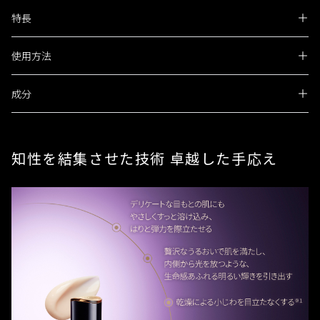
VOCE 2021上半期ベストコスメスキンケアライン部門第2位
目もとの肌のために独自成分ピュリファイングB（保湿・整
特長
肌）を高濃度*で配合し、ハリと弾力を際立たせるアイクリーム
です。すっと軽やかに肌へ溶け込み、くっきりと冴えた目もと
へ導きます。こくがありながらも軽やかなクリームが、デリケ
使用方法
閉じる
卓越した手応え
ートな目もとの肌にもやさしくすっと溶け込み、ハリと弾力を
際立たせます。
成分
こくがありながらも軽やかなクリームが、デリケートな目も
指先にディスペンサー１回押し分をとり、両方の目の上まぶ
シナクティフラインにおいて高配合
との肌にもやさしくすっと溶け込み、ハリと弾力を際立たせ
たと下まぶたにおき、目のまわりにていねいになじませま
ます。
す。
アレルギーテスト済み（すべての人にアレルギーが起きないというわけ
贅沢なうるおいで肌を満たし、内側から光を放つような、生
トラネキサム酸メチルアミド塩酸塩*,４－メトキシサリチル酸
ではありません。）
知性を結集させた技術 卓越した手応え
命感あふれる明るい輝きを引き出します。
カリウム塩*,酢酸ＤＬ－α－トコフェロール*,精製水,１，３－ブ
ニキビのもとになりにくい処方（すべての方にニキビができないという
わけではありません。）
チレングリコール,濃グリセリン,エタノール,ワセリン,ジプロピ
乾燥による小じわを目立たなくする※とともに、しっとりし
レングリコール,トリイソステアリン酸グリセリル,トリメチル
Beauty Keyポイントおよびラディアンスポイントに関する詳細は各オ
なやかな肌へ整えます
ンラインショップ公式サイトのクレ・ド・ポー ボーテ ブランドページ
グリシン,ベヘニルアルコール,メチルポリシロキサン,硬化油,キ
よりご確認をお願いします。
シリット,アクリル酸ナトリウム・アクリロイルジメチルタウリ
効能評価試験済み
ン酸ナトリウム共重合体／イソヘキサデカン／ポリソルベート
使用感
８０,マイクロクリスタリンワックス,自己乳化型モノステアリ
使うたびに、どの角度から見ても、くっきりと冴えた目もと
ン酸グリセリル,無水ケイ酸,モノステアリン酸ポリオキシエチ
へ導きます。
すっと軽やかに肌へ溶け込みしなやかな感触
レンソルビタン,モノステアリン酸ポリエチレングリコール,ポ
リオキシエチレンデシルテトラデシルエーテル・ヘキサメチレ
知性を結集させた技術と成分
香り
ンジイソシアネート・ポリエチレングリコール１１０００共重