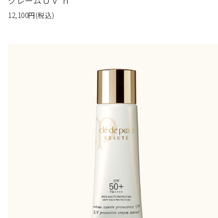
クレームＵＶ ｎ
12,100
円
(税込)