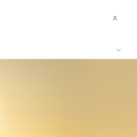
M
E
N
U