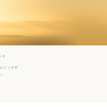
ント
メソッドが
た。