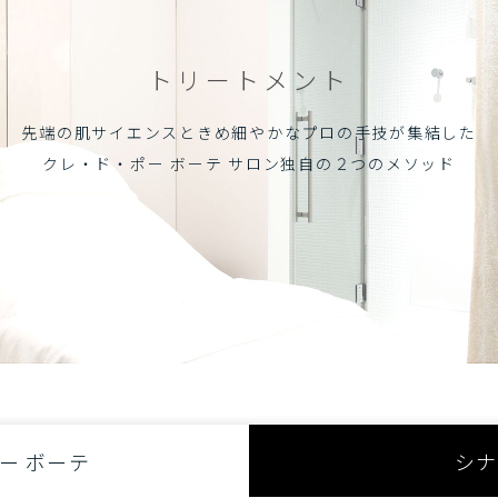
トリートメント
先端の肌サイエンスと
きめ細やかなプロの手技が集結した
クレ・ド・ポー ボーテ サロン独自の
２つのメソッド
ー ボーテ
シナ