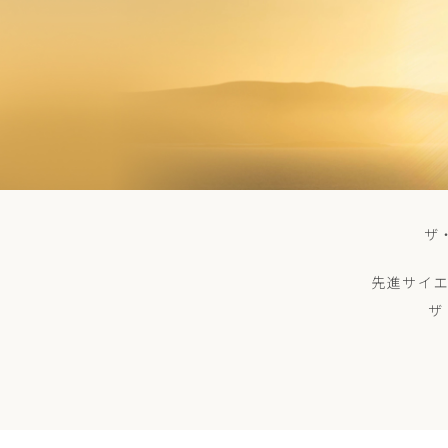
ザ
先進サイ
ザ