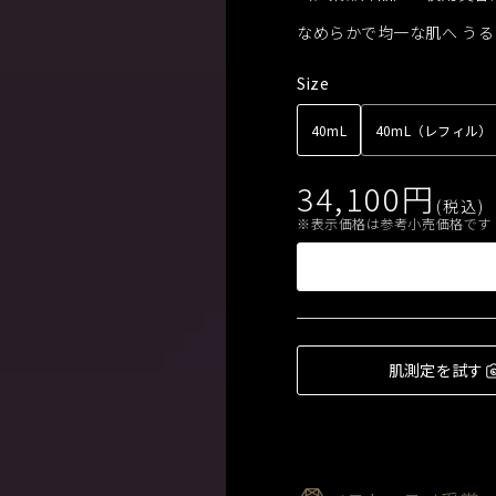
なめらかで均一な肌へ う
Size
40mL
40mL（レフィル）
34,100
円
(税込)
表示価格は参考小売価格です
肌測定を試す