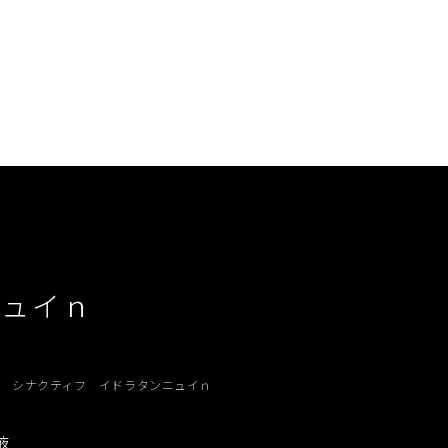
ニュイｎ
テ シナクティフ イドラタンニュイｎ
液