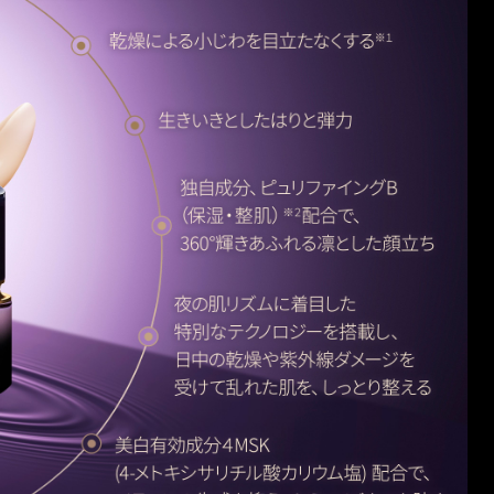
酸ポリオキシエチレングリセリル,ベヘニルアルコール,バチルアル
分、ピュリファイングB(保湿・整肌)※を配合。360°輝きあふれ
約２カ月
クシノグルカン,クエン酸ナトリウム,グリシルグリシン,エデト酸
指します。
リロイルオキシエチルホスホリルコリン・メタクリル酸ブチル共重
エキス、オドリコソウエキス、MPCコポリマー、ラウリルジメチ
無水エタノール,水酸化カリウム,エリスリトール,ポリオキシエチ
閉じる
ソステアリン酸、グリセリン、キシリトール、PEG/PPG-17/4
ロピレン（４）ジメチルエーテル,クエン酸,メタリン酸ナトリウ
チル化ヒアルロン酸ナトリウム、トリメチルグリシン
酢酸ベタイン,ヤグルマギクエキス,オドリコソウエキス,桑白皮エ
になじみがよい独自のフォーミュラを開発し、採用しています。
酸ナトリウム,ヒアルロン酸ナトリウム（２）,メリッサエキス,ケ
ラベンダー油,アラントイン,ニンジンエキス,アセンヤクエキス,サ
特別なテクノロジーを搭載し、日中の乾燥や紫外線ダメージを受
エタノール,香料,黄酸化鉄,ベンガラ　　*は「有効成分」無表示
り整えます。
に異常があらわれたときには、ご使用をおやめください。
キク科の植物ヤグルマギクから丁寧に抽出されたヤグルマギクエ
変更などにより、実際の成分と一部異なる場合があります。実際
までディスペンサーを数回押してください。
を配合。
をきれいに拭き、必ずカバーキャップをきちんと閉めてくださ
４－メトキシサリチル酸カリウム塩) を配合。メラニンの生成を抑
ぎます。
閉じる
はディスペンサーを容器から取り外さないでください。
のところに置かないでください。
な美容液が、肌をやわらかく、しなやかに包み込みます。
た奇跡のバラ、ローズシナクティフが放つ5月早朝のたった数時間の
閉じる
。華やかな香り立ちは、お手入れのたび、心が透き通っていくよ