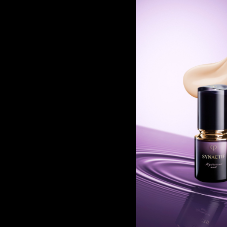
グリシン,イソステアリン
浄化創生に着目した独自成
日本
コール,キサンタンガム,サ
る、凛とした顔立ちを目
三ナトリウム,２－メタク
※桑白皮エキス、ケイ皮
合体液,イソステアリン酸,
ルアミノ酢酸ベタイン、イ
レン（１７）ポリオキシプ
ジメチルエーテル、アセ
ム,ラウリルジメチルアミノ
すばやく肌に広がり、肌
キス,アセチル化ヒアルロン
使用上の注意
イ皮エキス,大豆リン脂質,
夜の肌リズムに着目した
イコエキスＢＳ,フェノキシ
けて乱れた肌を、しっと
直射日光にあたってお肌
は「その他の成分」

古来より珍重されてきた
※商品の改良や表示方法の
使い始めは、中味が出る
キス(保湿・肌なめらか)
ご使用後は容器の口もと
美白有効成分4MSK (
い。
え、シミ・そばかすを防
中味衛生上、使用期間中
日のあたるところや高温
肌に応える歓び
火気にご注意ください。
なめらかさを極めた濃厚
20万種の中から生まれ
香りを基調としています