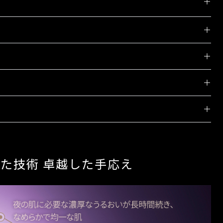
ストコスメスキンケアライン部門第2位
ストレス*による肌の乱れを整え、濃厚なうるおいが続く夜用美
ストコスメ美容液・オイル部門第5位
に満ちた、なめらかで均一な肌へ。夜の肌に必要な濃厚なうるお
ベストコスメ美容賢者編 乳液部門1位
な肌へ導きます。使うたびに、華やぎに満ちた上質な肌へ整えま
るおいが長時間続き、なめらかで均一な肌へ導きます。
らにディスペンサー３回押し分をとり、顔全体になじませます。
閉じる
ての人にアレルギーが起きないというわけではありません。）
るような、若わかしい輝きを引き出します。
方（すべての方にニキビができないというわけではありません。）
たなくする※とともに、生きいきとしたハリと弾力をもたらしま
およびラディアンスポイントに関する詳細は各オンラインショップ公式サイトのク
塩酸塩*,４－メトキシサリチル酸カリウム塩*,酢酸ＤＬ－α－ト
ドページよりご確認をお願いします。
グリセリン,１，３－ブチレングリコール,エタノール,メチルポリシ
た技術 卓越した手応え
ポリシロキサン,ジグリセリン,テトラ２－エチルヘキサン酸ペンタ
香り
エチレン（１４）ポリオキシプロピレン（７）ジメチルエーテル,
クリロイルジメチルタウリン酸ナトリウム共重合体／イソヘキサ
み込む
崇高なローズシナクティフの華やかな香り
ちた上質な肌へ整えます。
０,モノステアリン酸ポリオキシエチレングリセリル,デカメチル
ース,キシリット,ポリエチレングリコール２００００,硬化油,マ
成分
ィトステリル,リンゴ酸ジイソステアリル,無水ケイ酸,トリメチル
使用期間