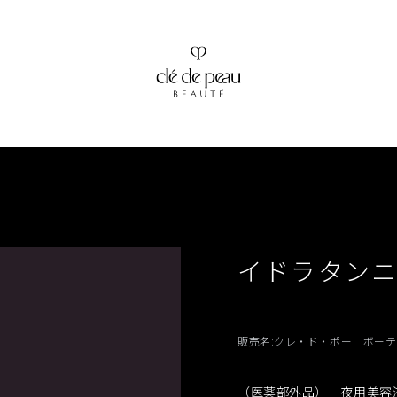
イドラタン
販売名:クレ・ド・ポー ボー
（医薬部外品） 夜用美容