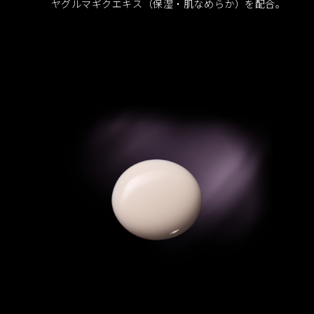
ヤグルマギクエキス（保湿・肌なめらか）を配合。