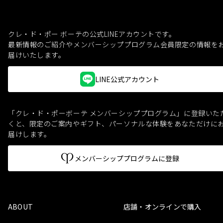
クレ・ド・ポー ボーテの公式LINEアカウントです。
最新情報のご紹介やメンバーシッププログラム会員限定の情報を
届けいたします。
LINE公式アカウント
「クレ・ド・ポーボーテ メンバーシッププログラム」に登録いた
くと、
限定のご案内やギフト、パーソナルな体験をあなただけに
届けします。
メンバーシッププログラムに登録
ABOUT
店舗・オンラインで購入