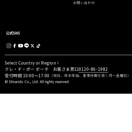
お問い合わせ
公式SNS
Select Country or Region
0120-86-1982
クレ・ド・ポー ボーテ お客さま窓口
受付時間 10:00～17:00
（祝日、年末年始、夏季休暇を除く月～金曜日）
© Shiseido Co., Ltd. All rights reserved.