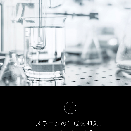
2
メラニンの生成を抑え、