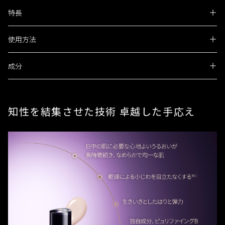
VOCE 2021上半期ベストコスメスキンケアライン部門第2位
日中の肌リズムに着目。環境ストレス*から肌を守りながら、心
特長
地よいうるおいが続く日中用美容液です。
生きいきとしたハリと弾力に満ちた、なめらかで均一な肌へ導
きます。日中の肌に必要な心地よいうるおいが続き、なめらか
使用方法
閉じる
卓越した手応え
で均一な肌へ導きます。内側から透明感があふれるような、若
わかしい輝きを引き出します。使うたびに、華やぎに満ちた上
成分
日中の肌に必要な心地よいうるおいが長時間続き、なめらか
質な肌へ整えます。
朝、保湿液の後、手のひらにディスペンサー１回押し分をと
で均一な肌へ導きます。
*乾燥や紫外線など
り、顔全体になじませます。
内側から透明感があふれるような、若わかしい輝きを引き出
アレルギーテスト済み（すべての人にアレルギーが起きないというわけ
します。
トラネキサム酸メチルアミド塩酸塩*,４－メトキシサリチル酸
知性を結集させた技術 卓越した手応え
ではありません。）
カリウム塩*,酢酸ＤＬ－α－トコフェロール*,精製水,１，３－ブ
乾燥による小じわを目立たなくする※とともに、生きいきと
ニキビのもとになりにくい処方（すべての方にニキビができないという
チレングリコール,α－オレフィンオリゴマー,濃グリセリン,パラ
したハリと弾力をもたらします。
わけではありません。）
メトキシケイ皮酸２－エチルヘキシル,エタノール,軽質イソパ
Beauty Keyポイントおよびラディアンスポイントに関する詳細は各オ
効能評価試験済み
ラフィン,メチルフェニルポリシロキサン,トリ２－エチルヘキ
ンラインショップ公式サイトのクレ・ド・ポー ボーテ ブランドページ
サン酸グリセリル,無水ケイ酸,２，４－ビス－［｛４－（２－
よりご確認をお願いします。
使うたびに、華やぎに満ちた上質な肌へ整えます。
エチルヘキシルオキシ）－２－ヒドロキシ｝－フェニル］－６
－（４－メトキシフェニル）－１，３，５－トリアジン,２－
使用感
知性を結集させた技術と成分
［４－（ジエチルアミノ）－２－ヒドロキシベンゾイル］安息
みずみずしくなめらかに肌を包み込む
香酸ヘキシルエステル,ポリオキシエチレンベヘニルエーテル,
トリメチルグリシン,ベヘニルアルコール,メチルポリシロキサ
浄化創生に着目した独自成分、ピュリファイングB(保湿・整
使用上の注意
ン,ポリプロピレングリコール,ポリオキシエチレン（１４）ポ
肌)※を配合。360°輝きあふれる、凛とした顔立ちを目指しま
香り