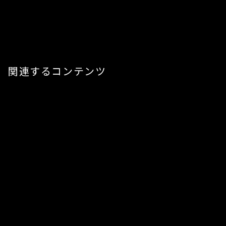
関連するコンテンツ