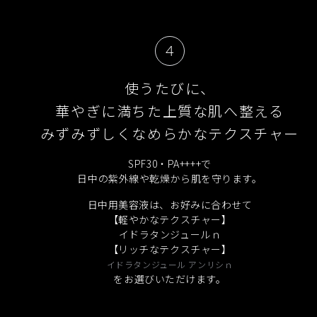
4
使うたびに、
華やぎに満ちた上質な肌へ整える
みずみずしくなめらかなテクスチャー
SPF30・PA++++で
日中の紫外線や乾燥から肌を守ります。
日中用美容液は、お好みに合わせて
【軽やかなテクスチャー】
イドラタンジュールｎ
【リッチなテクスチャー】
イドラタンジュール アンリシｎ
をお選びいただけます。