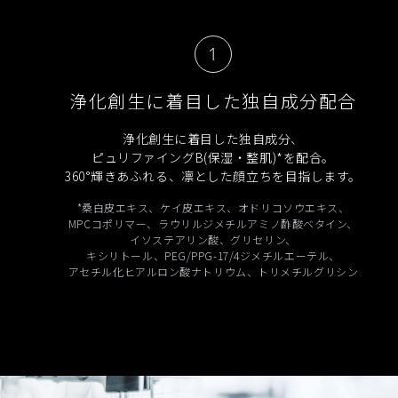
1
浄化創生に着目した独自成分配合
浄化創生に着目した独自成分、
ピュリファイングB(保湿・整肌)*を配合。
360°輝きあふれる、凛とした顔立ちを目指します。
*桑白皮エキス、ケイ皮エキス、オドリコソウエキス、
MPCコポリマー、ラウリルジメチルアミノ酢酸ベタイン、
イソステアリン酸、グリセリン、
キシリトール、PEG/PPG-17/4ジメチルエーテル、
アセチル化ヒアルロン酸ナトリウム、トリメチルグリシン