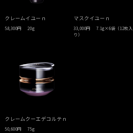
クレームイユーｎ
マスクイユーｎ
58,300円
20g
33,000円
7.1g×6袋（12枚入
り）
クレームクーエデコルテｎ
50,600円
75g