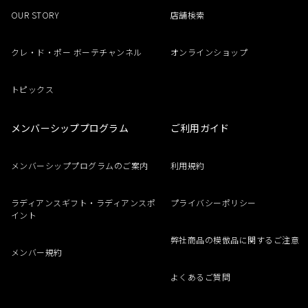
OUR STORY
店舗検索
クレ・ド・ポー ボーテチャンネル
オンラインショップ
トピックス
メンバーシッププログラム
ご利用ガイド
メンバーシッププログラムのご案内
利用規約
ラディアンスギフト・ラディアンスポ
プライバシーポリシー
イント
弊社商品の模倣品に関するご注意
メンバー規約
よくあるご質問