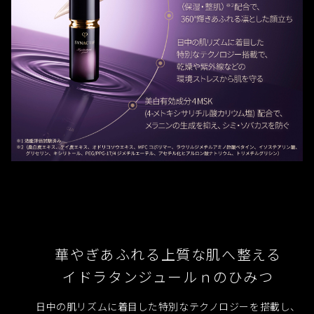
リオキシプロピレン（７）ジメチルエーテル,フェニルベンズイ
す。
目に入らないよう注意し、入ったときはすぐに洗い流してく
崇高なローズシナクティフの華やかな香り
ミダゾールスルホン酸,２－アミノ－２－メチル－１，３－プロ
※桑白皮エキス、ケイ皮エキス、オドリコソウエキス、MPC
ださい。
パンジオール,ステアリルアルコール,カルボキシビニルポリマ
コポリマー、ラウリルジメチルアミノ酢酸ベタイン、イソス
ー,ポリオキシエチレン・メチルポリシロキサン共重合体,キサ
直射日光にあたってお肌に異常があらわれたときには、ご使
テアリン酸、グリセリン、キシリトール、PEG/PPG-17/4ジ
原産地
ンタンガム,アクリル酸・メタクリル酸アルキル共重合体,キシリ
用をおやめください。
メチルエーテル、アセチル化ヒアルロン酸ナトリウム、トリ
日本
ット,メタリン酸ナトリウム,グリシルグリシン,カルボキシメチ
メチルグリシン
使い始めは、中味が出るまでディスペンサーをゆっくりと奥
ルセルロースナトリウム,２－メタクリロイルオキシエチルホス
まで数回押してください。
すばやく肌に広がり、肌になじみがよい独自のフォーミュラ
ホリルコリン・メタクリル酸ブチル共重合体液,ポリアクリル酸
使用期間
を開発し、採用しています。
ご使用後は容器の口もとをきれいに拭き、必ずキャップをき
ナトリウム,無水エタノール,エデト酸二ナトリウム,エリスリト
ちんと閉めてください。
日中の肌リズムに着目した特別なテクノロジーを搭載し、乾
ール,ポリオキシエチレン（１７）ポリオキシプロピレン（４）
約1.5カ月
燥や紫外線などの環境ストレスから肌を守ります。
ジメチルエーテル,イソステアリン酸,ラウリルジメチルアミノ
衣服についた場合はすぐに洗剤でていねいに洗ってくださ
酢酸ベタイン,ヤグルマギクエキス,オドリコソウエキス,桑白皮
い。ピンクに変色しますので塩素系漂白剤のご使用はさけて
古来より珍重されてきたキク科の植物ヤグルマギクから丁寧
エキス,アセチル化ヒアルロン酸ナトリウム,ヒアルロン酸ナト
ください。
に抽出されたヤグルマギクエキス(保湿・肌なめらか)を配
リウム（２）,メリッサエキス,ケイ皮エキス,大豆リン脂質,コウ
合。
使用期間目安が21年11月17日より変更となっておりますのでご
日のあたるところや高温のところに置かないでください。
ホネエキス,ニンジンエキス,チャエキス（１）,イチョウエキス,
注意ください。
美白有効成分4MSK (４－メトキシサリチル酸カリウム塩) を配
火気にご注意ください。
サイコエキスＢＳ,フェノキシエタノール,香料,ベンガラ　　*は
なお、使用方法、容量に変更はございません。
合。メラニンの生成を抑え、シミ・そばかすを防ぎます。
「有効成分」無表示は「その他の成分」  
華やぎあふれる上質な肌へ整える
※商品の改良や表示方法の変更などにより、実際の成分と一部
商品のSPF表示及びPA表示は、国際SPF試験法に定められている塗布量
肌に応える歓び
1c㎡あたり2mgを皮ふに塗布して測定した結果です。
イドラタンジュールｎのひみつ
異なる場合があります。実際の成分は商品の表示をご覧くださ
お好みに合わせて軽やかなテクスチャーとリッチなテクスチ
閉じる
日中の肌リズムに着目した特別なテクノロジーを搭載し、
閉じる