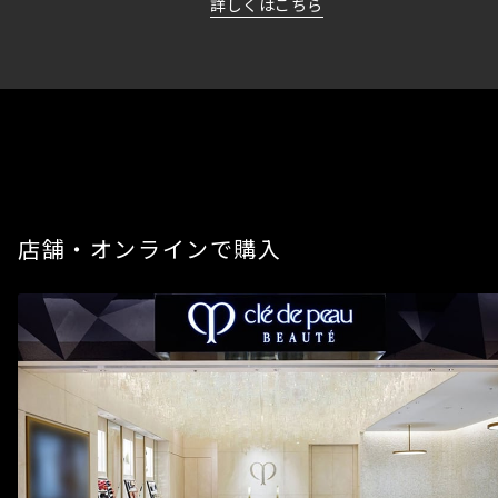
詳しくはこちら
店舗・オンラインで購入