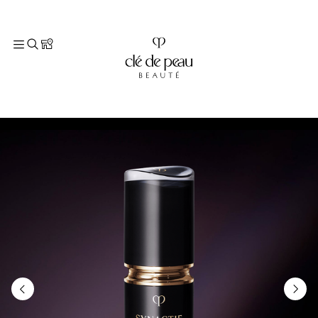
TOP
スキンケア
すべてのスキンケア