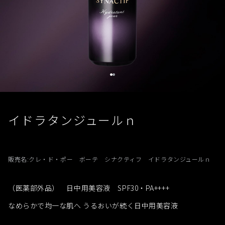
イドラタンジュールｎ
販売名:クレ・ド・ポー ボーテ シナクティフ イドラタンジュールｎ
（医薬部外品） 日中用美容液 SPF30・PA++++
なめらかで均一な肌へ うるおいが続く日中用美容液