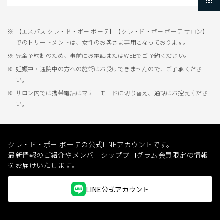
【エスパス クレ・ド・ポー ボーテ】【クレ・ド・ポー ボーテ サロン】
でのトリートメントは、女性のお客さま専用となっております。
完全予約制のため、事前にお電話またはWEBでご予約ください。
妊娠中・通院中の方への施術はお受けできませんので、ご了承くださ
い。
サロン内では携帯電話はマナーモードに切り替え、通話はお控えくださ
い。
クレ・ド・ポー ボーテの公式LINEアカウントです。
最新情報のご紹介やメンバーシッププログラム会員限定の情報
をお届けいたします。
LINE公式アカウント