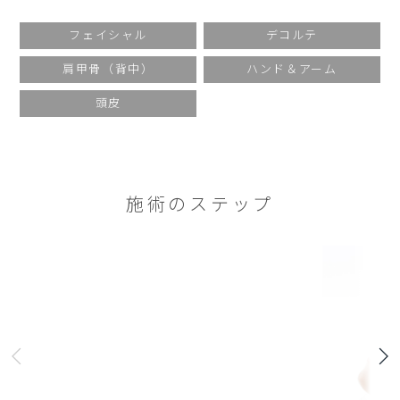
フェイシャル
デコルテ
肩甲骨（背中）
ハンド＆アーム
頭皮
施術のステップ