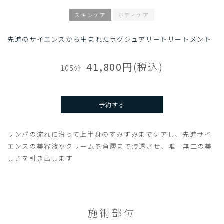
スキンケア
ボディケア
先進のサイエンスから生まれた
ラグジュアリートリートメント
41,800円
(税込)
105分
予約する
リンパの流れに沿って上半身のすみずみまでケアし、
先進サイ
エンスの美容液やクリームを角層まで浸透させ、唯一無二の美
しさを引き出します
施術部位