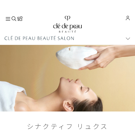
M
E
N
U
シナクティフ リュクス