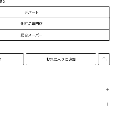
購入
デパート
化粧品専門店
総合スーパー
お気に入りに追加
ストコスメ2024下半期パウダリーファンデーション部門 1位
溶け込み、内側から輝くような透明感のある肌を実現するトリー