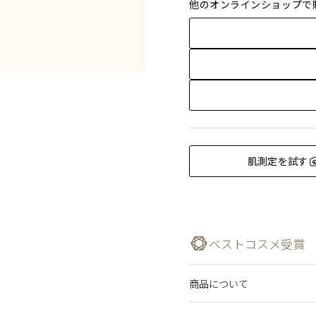
他のオンラインショップで
肌測定を試す
ベストコスメ受賞
商品について
MAQUIA MAQUIAベ
肌にのせた瞬間なめらかに