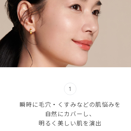
※商品の改良や表示方法の変更などにより、実際の成分と一部
使うたびに、くすみが気にならないつややかな肌へ導きま
異なる場合があります。実際の成分は商品の表示をご覧くださ
す。
使用上の注意
本品は、ブルーライトカット効果によって肌を守ります。
目に入らないよう注意し、入ったときはすぐに洗い流してく
閉じる
知性を結集させた技術と成分
ださい。
落下などの衝撃により、中味が割れることがありますのでご
メイクアップとスキンケアが融合した独自技術、ライトエン
注意ください。
パワリングエンハンサーが光を操り、輝く仕上がりを高めま
透明フィルムは捨てないでください。
す。
スポンジが汚れると、パウダーがつきにくくなったり、汚れ
ライトエンパワリングトリートメントパウダー（肌荒れ防
などがファンデーションに付着し、表面が固くなることがあ
止）配合。（硫酸Ba）
ります。いつも清潔にしてお使いください。
イオンの力に着目し開発した、独自のモイスチャーイオン処
スポンジに力を入れ過ぎたり同じ場所を何度もこすったりす
方が、美しい仕上がりとうるおいの両立を叶えます。
ると、粉末同士がくっついて、粒やかたまりができることが
1
「肌の知性*」に着目した独自成分、スキンイルミネイター
あります。やさしいタッチでファデーションをお取りくださ
MK配合（保湿）。（加水分解シルク、加水分解コンキオリ
い。
瞬時に毛穴・くすみなどの肌悩みを
ン、テアニン、トウキエキス、シソエキス、グリシン、グリ
スポンジが汚れたときは、中性洗剤をぬるま湯に薄くとかし
セリン、ＰＥＧ／ＰＰＧ－１４／８ジメチルエーテル、トレ
自然にカバーし、
て軽く押し洗いをします。洗剤が残らないよう十分すすいだ
ハロース、水添ポリデセン）
後、水気をきり、日かげでよく乾かしてからお使いくださ
明るく美しい肌を演出
い。
*「肌の知性」とは、すべての人が生まれながらにそなえている、生涯美