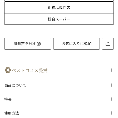
化粧品専門店
総合スーパー
肌測定を試す
お気に入りに追加
ベストコスメ受賞
商品について
MAQUIA MAQUIAベストコスメ2024下半期パウダリーファンデ
肌にのせた瞬間なめらかに溶け込み、内側から輝くような透明
ーション部門 1位
特長
感のある肌を実現するトリートメントパウダーファンデーショ
ンです。
使うたびに、乾燥や肌のくすみが気にならないつややかな肌へ
使用方法
導きます。