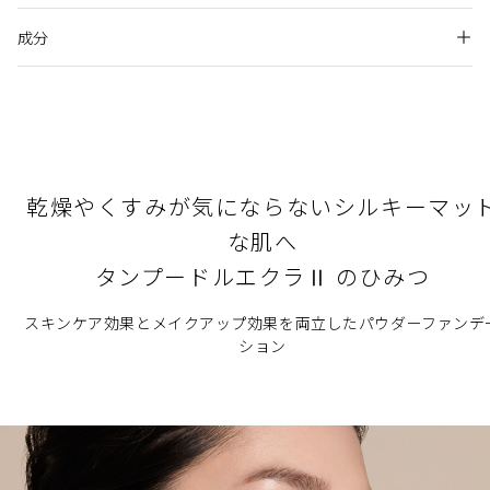
自ら描き出す、最高の輝きと彩り。ダイヤモンドの光に着目し
閉じる
なめらかにのび広がる、しっとりと軽いパウダー。
開発。
成分
お手持ちのスキンケアや化粧下地で肌を整えた後お使いくだ
アレルギーテスト済み（すべての人にアレルギーが起きないというわけ
さい。
ではありません。）
肌にのせた瞬間なめらかに溶け込み、内側から輝くような透明
スポンジに適量をとり、顔の中心から外側に向かってのばし
ニキビのもとになりにくい処方（すべての方にニキビができないという
感のある肌を実現するトリートメントパウダーファンデーショ
ます。スポンジに残ったファンデーションで額や目のまわ
わけではありません。）
ンです。
シリカ,酸化チタン,窒化ホウ素,オクテニルコハク酸デンプンＡ
り、鼻、口のまわりを仕上げます。
Beauty Keyポイントおよびラディアンスポイントに関する詳細は各オ
ｌ,酸化亜鉛,メトキシケイヒ酸エチルヘキシル,ミリスチン酸Ｍ
ンラインショップ公式サイトのクレ・ド・ポー ボーテ ブランドページ
使用量が少ないと、十分な紫外線防御効果が得られません。
ｇ,トリエチルヘキサノイン,ラウロイルリシン,マカデミアナッ
よりご確認をお願いします。
卓越した手応え
乾燥やくすみが気にならないシルキーマッ
紫外線防御効果のある化粧下地などとの併用をおすすめしま
ツ油ポリグリセリル－６エステルズベヘネート,ジフェニルシロ
す。
な肌へ
キシフェニルトリメチコン,（ジメチコン／ビニルジメチコン）
香り
上質なつやとフォギーさを兼ね備えた、シルキーマットな仕
クロスポリマー,アルガニアスピノサ核油,ジラウロイルグルタ
タンプードルエクラⅡ のひみつ
上がりを実現します。
天然ローズオイルなどを調香した香り
ミン酸リシンＮａ,ラウリルベタイン,塩化Ｍｇ,トレハロース,Ｐ
瞬時に毛穴・くすみなどの肌悩みを自然にカバーし、明るく
ＥＧ／ＰＰＧ－１４／７ジメチルエーテル,グリシン,イザヨイ
スキンケア効果とメイクアップ効果を両立したパウダーファンデ
美しい肌を演出します。
バラエキス,トウキ根エキス,加水分解シルク,加水分解コンキオ
原産地
ション
リン,シソ葉エキス,水添ポリデセン,ジメチコン,ジステアリルジ
日中の肌変化に対応しながらテカリやヨレを防ぎ、くすみな
日本
モニウムクロリド,ステアリン酸,水酸化Ａｌ,アモジメチコン,ス
どの肌悩みの目立たない透明感あふれる仕上がりが一日中持
テアリン酸Ｍｇ,エチルヘキシルグリセリン,水,イソプロパノー
続します。
ル,トコフェロール,グリセリン,ＢＧ,ＢＨＴ,テアニン,フェノキ
閉じる
独自のスキンケア成分を纏ったパウダーが均一に肌を包みこ
シエタノール,クロルフェネシン,安息香酸Ｎａ,香料,マイカ,合成
み、うるおいを与えます。
金雲母,合成金雲母鉄,酸化鉄,硫酸Ｂａ  