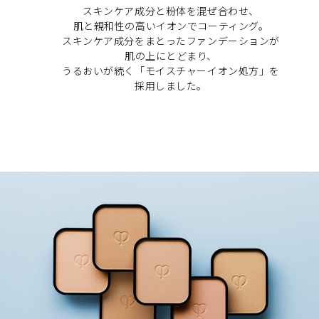
しい輝きを保ち続けるための鍵です。
乳幼児の手の届かないところに置いてください。
スキンケア成分と粉体を混ぜ合わせ、
肌と親和性の高いイオンでコーティング。
ご使用後は、必ずケースのふたをきちんと閉めてください。
皮脂によるテカり・ヨレ・色くすみなどの化粧崩れを防ぎ、
スキンケア成分をまとったファンデーションが
美しい仕上がりを長時間持続させるラスティングコントロー
携帯するときは、容器が完全に閉まっていることをご確認く
肌の上にとどまり、
ル機能を採用。
ださい。
うるおいが続く「モイスチャーイオン処方」を
採用しました。
日のあたるところや高温・多湿のところに置かないでくださ
肌に応える歓び
い。
しっとりとしたパウダーが肌に負担感なくなめらかに伸び広
がり、肌に密着します。
※商品のＳＰＦ表示及びＰＡ表示は、国際ＳＰＦ試験法に定め
られている塗布量１ｃ㎡あたり２ｍｇを皮ふに塗布して測定し
肌にファンデーションを纏っている間も、肌が呼吸できるよ
た結果です。
うな軽やかさを感じさせてくれます。
閉じる
閉じる