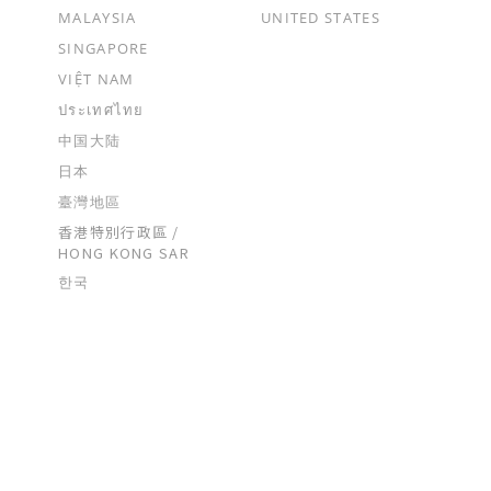
MALAYSIA
UNITED STATES
SINGAPORE
VIỆT NAM
ประเทศไทย
中国大陆
日本
0120-86-1982
 お客さま窓口
受付時間 10:00～17:00
（祝日、年末年始、
臺灣地區
香港特別行政區 /
HONG KONG SAR
한국