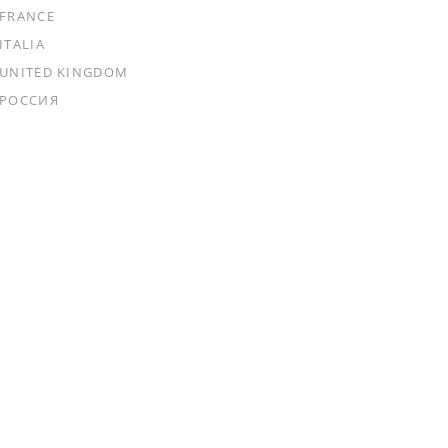
FRANCE
ITALIA
UNITED KINGDOM
РОССИЯ
© Shiseido Co., Ltd. All rights reserved.
夏季休暇を除く月～金曜日）