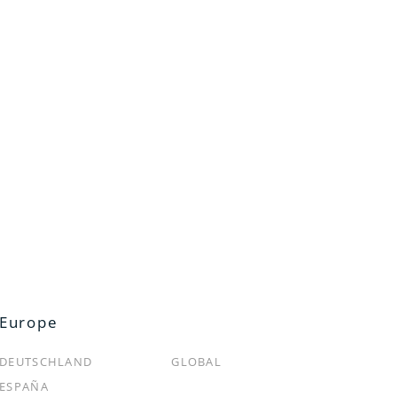
ンバーシッププログラム
ご利用ガイド
ンバーシッププログラムのご案
利用規約
プライバシーポリシー
ィアンスギフト・ラディアン
弊社商品の模倣品に関するご注意
ポイント
よくあるご質問
ンバー規約
お問い合わせ
Europe
DEUTSCHLAND
GLOBAL
ESPAÑA