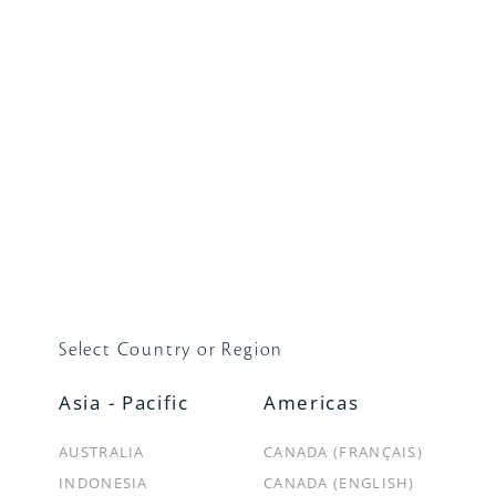
ABOUT
店舗・オンラインで購入
メ
情報
OUR STORY
店舗検索
メ
内
クレ・ド・ポー ボーテチャンネル
オンラインショップ
ラデ
トピックス
ス
メ
Select Country or Region
録い
なた
Asia - Pacific
Americas
AUSTRALIA
CANADA (FRANÇAIS)
INDONESIA
CANADA (ENGLISH)