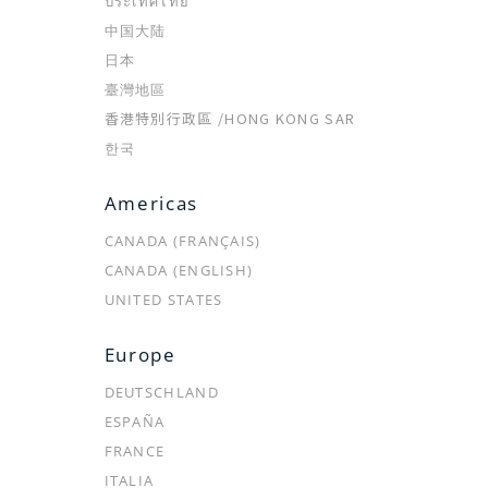
ประเทศไทย
ABOUT
店舗・オンラインで購入
中国大陆
日本
OUR STORY
店舗検索
臺灣地區
クレ・ド・ポー ボーテチャンネ
オンラインショップ
香港特別行政區 /
HONG KONG SAR
ル
한국
トピックス
メンバーシッププログラム
ご利用ガイド
Americas
メンバーシッププログラムのご
利用規約
CANADA (FRANÇAIS)
案内
CANADA (ENGLISH)
プライバシーポリシー
ラディアンスギフト・ラディア
UNITED STATES
弊社商品の模倣品に関するご注
ンスポイント
意
メンバー規約
Europe
よくあるご質問
お問い合わせ
DEUTSCHLAND
ESPAÑA
FRANCE
公式SNS
ITALIA