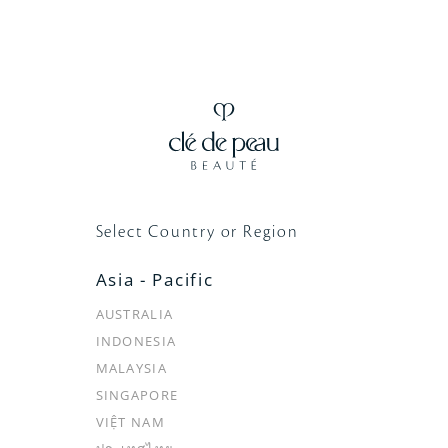
クレ・ド・ポー ボーテの公式LINEアカウントです。
最新情報のご紹介やメンバーシッププログラム会員限定の
情報をお届けいたします。
LINE公式アカウント
Select Country or Region
Asia - Pacific
「クレ・ド・ポーボーテ メンバーシッププログラム」に登
AUSTRALIA
録いただくと、
限定のご案内やギフト、パーソナルな体験
をあなただけにお届けします。
INDONESIA
MALAYSIA
メンバーシッププログラムに登録
SINGAPORE
VIỆT NAM