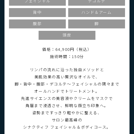
フェイシャル
デコルテ
背中
ハンド＆アーム
腹部
脚
頭皮
価格：64,900円（税込）
施術時間：150分
リンパの流れに沿った独自メソッドと
美肌効果の高い贅沢なオイルで、
脚・背中・腹部・デコルテ～フェイシャルの隅々まで
オールハンドでトリートメント。
先進サイエンスの美容液やクリームをマスクで
角層まで浸透させ、鮮明な顔立ち印象へ。
姿勢まですっきり軽やかに整える、
サロン最高峰の
シナクティフ フェイシャル＆ボディコース。