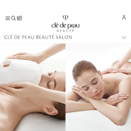
M
E
N
U