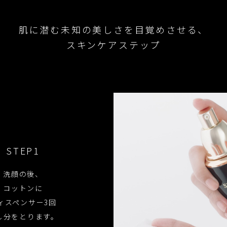
肌に潜む未知の美しさを
目覚めさせる、
スキンケアステップ
STEP1
洗顔の後、
コットンに
ィスペンサー3回
し分をとります。