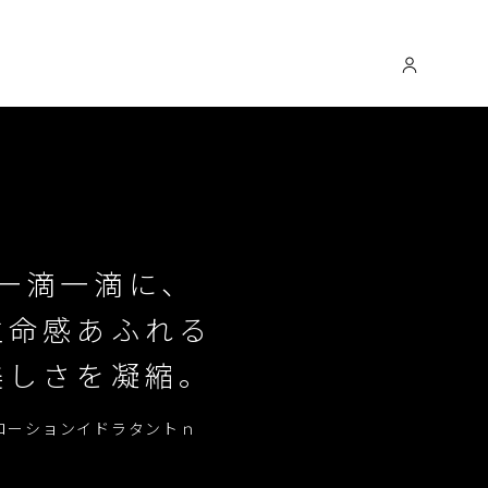
一滴一滴に、
生命感あふれる
美しさを凝縮。
ローションイドラタントｎ