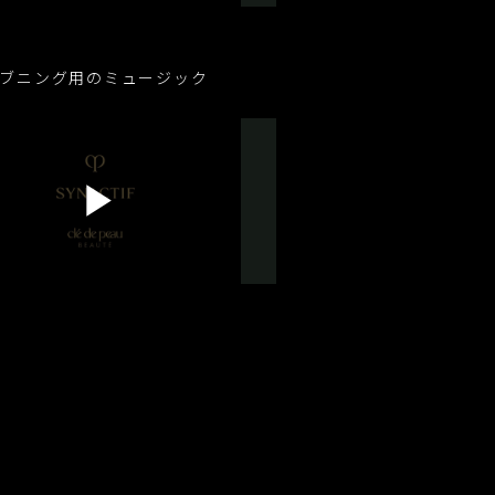
l
ブニング用のミュージック
a
P
y
l
V
a