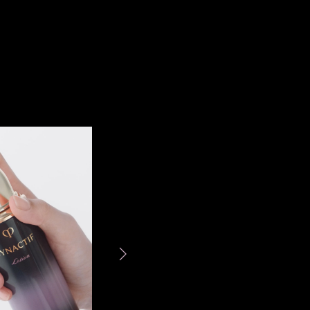
STEP2
顔の中心から
外側に向かって
ゆっくりと
顔のすみずみま
なじませます。