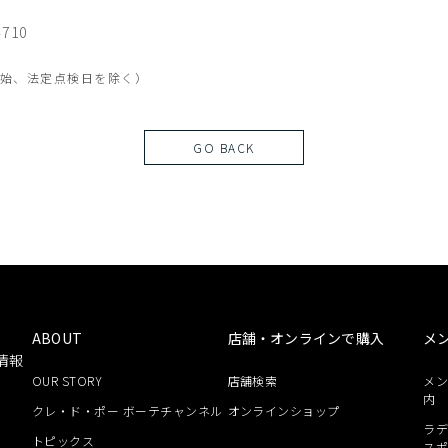
710
年末年始、法定点検日を除く）
GO BACK
ABOUT
店舗・オンラインで購入
メ
情報
OUR STORY
店舗検索
メ
内
クレ・ド・ポー ボーテチャンネル
オンラインショップ
ラデ
トピックス
ス