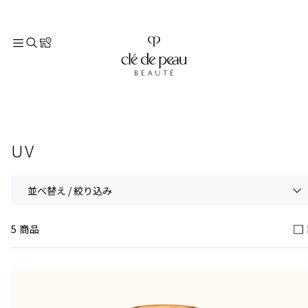
TOP
スキンケア
UV
UV
並べ替え / 絞り込み
5 商品