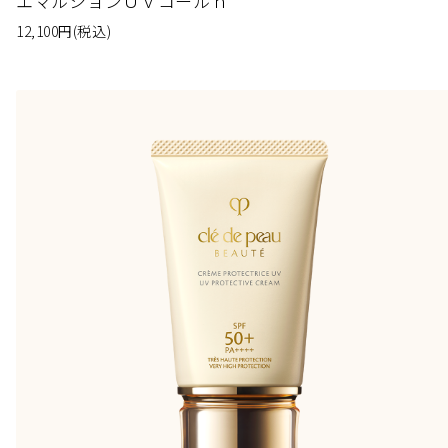
エマルションＵＶコールｎ
12,100
円
(税込)