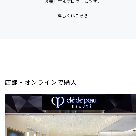
お贈りするプログラムです。
詳しくはこちら
店舗・オンラインで購入