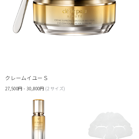
クレームイユーＳ
27,500円 - 30,800円
(2 サイズ)