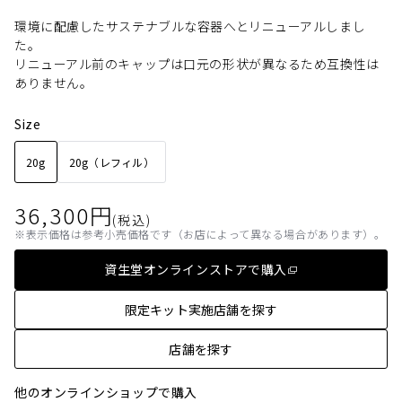
環境に配慮したサステナブルな容器へとリニューアルしまし
た。
リニューアル前のキャップは口元の形状が異なるため互換性は
ありません。
Size
20g
20g（レフィル）
36,300
円
(税込)
表示価格は参考小売価格です（お店によって異なる場合があります）。
資生堂オンラインストアで購入
限定キット実施店舗を探す
店舗を探す
他のオンラインショップで購入