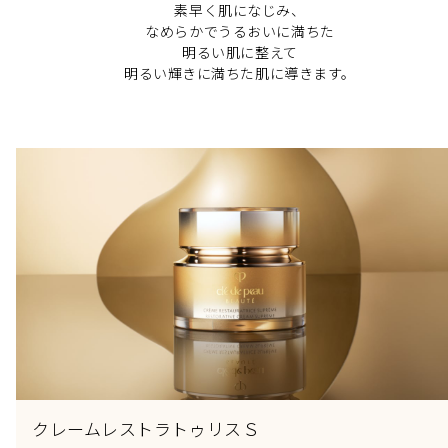
素早く肌になじみ、
なめらかでうるおいに満ちた
明るい肌に整えて
明るい輝きに満ちた肌に導きます。
クレームレストラトゥリスＳ