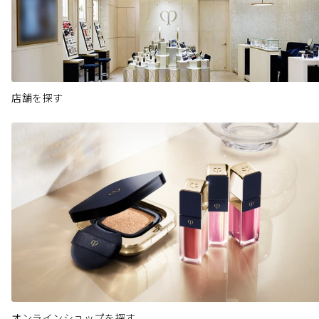
店舗を探す
オンラインショップを探す