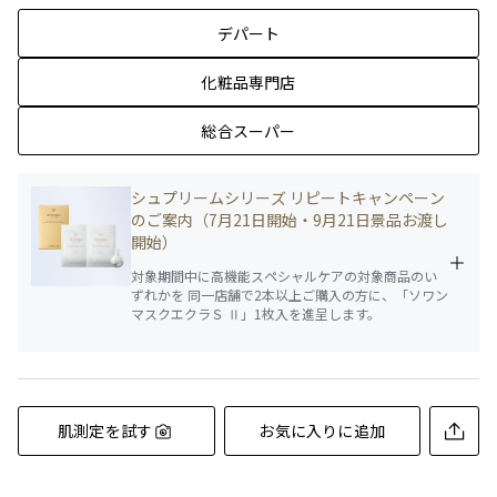
デパート
化粧品専門店
総合スーパー
シュプリームシリーズ リピートキャンペーン
のご案内（7月21日開始・9月21日景品お渡し
開始）
対象期間中に高機能スペシャルケアの対象商品のい
ずれかを 同一店舗で2本以上ご購入の方に、「ソワン
マスクエクラＳ Ⅱ」1枚入を進呈します。
必ずご確認ください
※セット内容について、詳しくは
こちら
から。
※景品の進呈は、対象期間中お一人さま一回限りとさせていただきま
肌測定を試す
お気に入りに追加
す。
※レフィルも含みます。
※進呈品は購入店舗でのみお受け取り可能です。