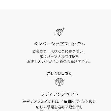
メンバーシッププログラム
お客さま一人ひとりに寄り添い、
常にパーソナルな体験を
お楽しみいただくための会員制度です。
詳しくはこちら
ラディアンスギフト
ラディアンスギフトは、1年間のポイント数に
応じて感謝を込めた記念品を