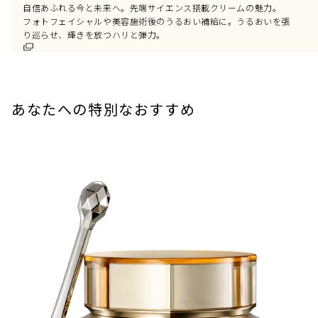
自信あふれる今と未来へ。先端サイエンス搭載クリームの魅力。
フォトフェイシャルや美容施術後のうるおい補給に。うるおいを張
り巡らせ、輝きを放つハリと弾力。
あなたへの特別なおすすめ