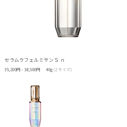
使用上の注意
お肌に傷やはれもの・湿しん・色抜け（白斑等）や黒ずみな
どの異常が生じていないかよく注意して使用してください。
お肌に合わないときは、使用を中止し、皮ふ科医などにご相
談ください。
ご使用後はキャップをきちんと閉めてください。
日のあたるところや高温のところに置かないでください。
セラムラフェルミサンＳ ｎ
35,200円 - 38,500円
40g
(2 サイズ)