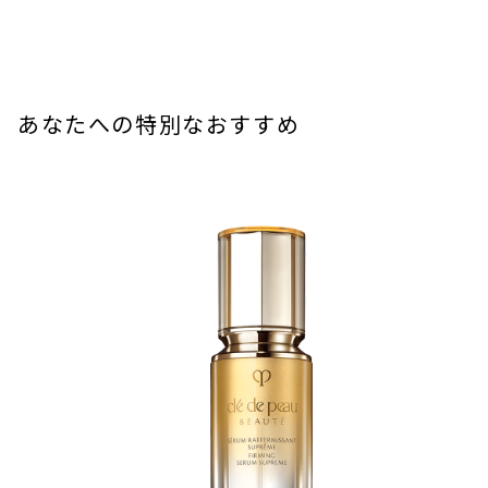
肌荒れを防ぎ、きめ細やかでなめらかな肌に整えます。
額はらせんを描くように引き上げ、こめかみを押します。鼻
わけではありません。）
トラネキサム酸*,酢酸ＤＬ－α－トコフェロール*,アセチル化ヒ
の側面はすりおろし、小鼻の溝は上下させます。口のまわり
Beauty Keyポイントおよびラディアンスポイントに関する詳細は各オ
肌になめらかにのび広がり、心地よく効果的なマッサージが
アルロン酸ナトリウム,加水分解シルク液,カリンエキス,マロニ
ンラインショップ公式サイトのクレ・ド・ポー ボーテ ブランドページ
は口角を引き上げます。
できる、こくのある手ごたえが持続します。お手入れ後はべ
よりご確認をお願いします。
エエキス,酢酸レチノール,３－Ｏ－エチルアスコルビン酸,ドク
たつきが残りにくく、しっとりとしなやかな肌が実感できま
ほおはらせんを描くように引き上げ、最後にこめかみを押し
ダミエキス,ローズマリーエキス,サイコエキスＢＳ,アセンヤク
す。
ます。目のまわりは眉頭の下のくぼみを押し、囲むようにす
あなたへの特別なおすすめ
使用感
エキス,ルムプヤンエキス,イザヨイバラエキス,Ｌ－セリン,スク
べらせ、最後にこめかみを押します。
ルムプヤンエキスGL 配合（保湿）
ワラン,精製水,１，３－ブチレングリコール,ワセリン,マイクロ
しっとり
（ルムプヤンエキス、グリセリン）
その後、ティッシュペーパーでやさしく押さえます。
クリスタリンワックス,メチルポリシロキサン,濃グリセリン,サ
ラシミツロウ,自己乳化型モノステアリン酸グリセリル,ステア
閉じる
原産地
リルアルコール,モノステアリン酸ポリオキシエチレングリセリ
＜アドバイス＞ 化粧のりをさっと高めたいときなどに手軽に
ル,硬化油,２－エチルヘキサン酸セチル,ポリオキシエチレンセ
日本
できるマッサージ
チルエーテル,マルチトール液,バチルアルコール,エタノール,ベ
ヘニン酸,キサンタンガム,Ｌ－アルギニン,ヒマワリ油（１）,メ
化粧水の後、指先にパール粒２コ分をとり、マッサージしま
タリン酸ナトリウム,ピロ亜硫酸ナトリウム,フェノキシエタノ
使用期間
す。
ール,香料,黄酸化鉄,ベンガラ　　*は「有効成分」無表示は「そ
約１カ月
の他の成分」

ほおを持ち上げるように大きな円を描きます。
※商品の改良や表示方法の変更などにより、実際の成分と一部
口角・小鼻脇を引き上げます。
異なる場合があります。実際の成分は商品の表示をご覧くださ
閉じる
額は引き上げるように、目のまわりはやさしく円を描き、最
後にこめかみを押します。
その後、ティッシュペーパーでやさしく押さえます。
閉じる