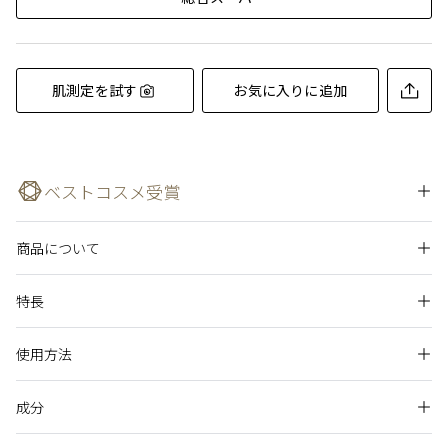
肌測定を試す
お気に入りに追加
ベストコスメ受賞
商品について
LIPSベストコスメ2021年間マッサージクリーム部門1位
たるみなどの肌の老化の兆候を防ぎながら、しなやかでハリの
特長
ある肌をつくる効果に優れたマッサージクリームです。
これまでにレチノール類を含む商品でトラブルがあった方や皮ふトラブ
使用方法
閉じる
マッサージすることで血行を促進し、肌本来の生きいきとし
ルを起こしやすい方(皮ふ刺激を感じやすい方・肌状態が不安定な方)
た明るさや透明感を引きだします。
は、ご使用をお控えください。
成分
アレルギーテスト済み（すべての人にアレルギーが起きないというわけ
健やかな肌の生まれ変わりを助け、すっきりと引き締まった
化粧水の後、指先にさくらんぼ１コ分を目安にとり、マッサ
ではありません。）
ハリのある肌に導きます。
ージします。肌あたりがやさしい中指と薬指を使います。
ニキビのもとになりにくい処方（すべての方にニキビができないという