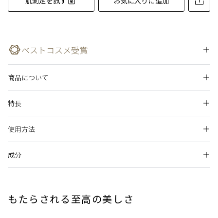
肌測定を試す
お気に入りに追加
ベストコスメ受賞
商品について
MAQUIA ベストコスメ2025下半期スキンケアライン部門 1位
特長
美的 ベストコスメ2025下半期スキンケア部門 化粧水編 1位
輝き続ける肌のために。
VOCE 2025年下半期賢者が選ぶベストコスメスキンケアライ
使用方法
ン部門 2位
クレ・ド・ポー ボーテのスキンケアは、40年以上にも及ぶ独自
たっぷりの発酵エキスを角層深部*1に閉じ込める独自の浸透技
美ST 美ST SSTベストコスメ2025下半期スキンケアライン賞
の皮ふ科学研究から「肌の知性」*2に着目し、輝き続ける肌を
術により、美しくしなやかな肌へ導くエッセンスローション。
2位
成分
コットンまたは手に500円硬貨大よりやや大きめにたっぷりと
サポートするための鍵を見出しました。
濃密なうるおいで肌を満たし、肌荒れや乾燥を防いで、透明感
CLASSY. THE「パフォーマンス美容」ベストコスメ2025プレ
り、ていねいになじませます。
独自成分ラディアントリリーエキスGL*3（保湿・整肌）配合。
あふれるつややかな肌へ導きます。
花投資コスメ部門 2位
肌のうるおいのバリアを整えて乾燥などのさまざまな環境ダメ
コットンをご使用の際は、中指と薬指にのせ指にはさみ、顔
ージ要因から肌を守ることで、生きいきとした輝きを保ち続け
美的 ベストコスメ2025下半期スキンケア部門 発酵コスメ編 3
水,アスペルギルス培養物,ＢＧ,グリセリン,ＰＥＧ－８,１，２－
の丸みにフィットさせてなじませます。
もたらされる至高の美しさ
ます。
独自成分プレシャス米麹発酵エキス*2（保湿）配合。効果的に
位
ヘキサンジオール,トレハロース,メチルグルセス－１０,ヒドロ
角層への浸透を促す独自技術、ニュートリハイドロストックテ
キシエチルウレア,ＰＣＡ－Ｎａ,エリスリトール,ＰＥＧ／ＰＰ
美的 ベストコスメ2025下半期スキンケア部門 スキンケアライ