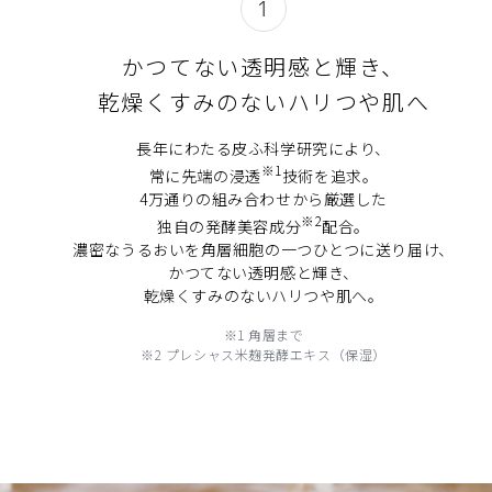
1
かつてない透明感と輝き、
乾燥くすみのないハリつや肌へ
長年にわたる皮ふ科学研究により、
※1
常に先端の浸透
技術を追求。
4万通りの組み合わせから厳選した
※2
独自の発酵美容成分
配合。
濃密なうるおいを角層細胞の一つひとつに送り届け、
かつてない透明感と輝き、
乾燥くすみのないハリつや肌へ。
※1 角層まで
※2 プレシャス米麹発酵エキス（保湿）