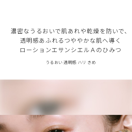
肌がもつ乾燥ダメージへの抵抗力に着目。
日本
Ai 大人が選ぶべきヒットコスメ
米と麹菌の4万通りの組み合わせから選び抜かれた独自の発酵
美容成分、プレシャス米麹発酵エキス*5（保湿）を豊富に配
使用期間
合。
閉じる
約2週間
濃密なうるおいで肌あれや乾燥を防いで、
効果的に角層への浸透を促す独自技術、ニュートリハイドロ
ストックテクノロジーを採用。うるおいを高めながら、肌表
透明感あふれるつややかな肌へ導く
面のきめを均一に整え、若わかしい輝きと弾むような感触を
閉じる
ローションエサンシエルＡのひみつ
もたらします。
乾燥ダメージによる肌荒れを防ぐローズマリー葉エキス
うるおい 透明感 ハリ きめ
GL*6（保湿）配合。
5 アスペルギルス培養物
*6 ローズマリー葉エキス、グリセリン
肌に応える歓び
まろやかで濃密なテクスチャーが肌と一体化するようになじ
み、瞬時に肌をやわらげて心地よさをもたらします。
閉じる