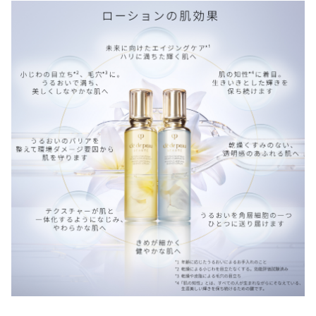
クノロジーを採用。「肌の知性*3」に着目した独自成分、ラデ
1 角層まで
Ｇ－１４／７ジメチルエーテル,ヒアルロン酸Ｎａ,グリチルリ
ン編 3位
ィアントリリーエキスGL*4（保湿・整肌）配合。
2 「肌の知性」とは、すべての人が生まれながらにそなえている、生涯美
チン酸２Ｋ,ジラウロイルグルタミン酸リシンＮａ,シロキクラ
GLOW OVER40女子に贈る ベストコスメ2025スキンケア部門
しい輝きを保ち続けるための鍵です。
ゲ多糖体,乳酸,アセチルヒアルロン酸Ｎａ,セリン,オウゴン根エ
*1角層まで
化粧水 3位
3 マドンナリリー花エキス、グリセリン
キス,フルクトース,ヒキオコシ葉／茎エキス,マドンナリリー花
*2アスペルギルス培養物
エキス,水添レシチン,ユキノシタエキス,ＰＰＧ－１３デシルテ
Numero TOKYOベストコスメ2025 3位
*3「肌の知性」とは、すべての人が生まれながらにそなえている、生涯美
卓越した手応え
トラデセス－２４,ビスＰＥＧ－１８メチルエーテルジメチルシ
しい輝きを保ち続けるための鍵です。
MAQUIA 年間ベストヒットコスメ2025スキンケア部門 3位
ラン,ＥＤＴＡ－２Ｎａ,クエン酸Ｎａ,水酸化Ｋ,クエン酸,乳酸ア
*4マドンナリリー花エキス、グリセリン
VOCE 2025年下半期賢者が選ぶベストコスメ化粧水部門 4位
ンモニウム,ピロ亜硫酸Ｎａ,ローズマリー葉エキス,ＢＨＴ,トコ
優れた浸透力で瞬時に肌になじみ、濃密なうるおいで肌を満
フェロール,ＰＥＧ－３０フィトステロール,ＥＤＴＡ－３Ｎａ,
アレルギーテスト済み（すべての人にアレルギーが起きないというわけ
たします。
MAQUIA ベストコスメ2025下半期化粧水部門 4位
ではありません。）
フェノキシエタノール,クロルフェネシン,香料,赤２２７,黄４

乾燥による小じわを目立たなくする*4とともに、きめの一つ
VOGUEブレイクスルー賞 銀
使用上の注意
ニキビのもとになりにくい処方（すべての方にニキビができないという
※商品の改良や表示方法の変更などにより、実際の成分と一部
ひとつにうるおいを与え、毛穴を目立たなくし、なめらかで
わけではありません。）
異なる場合があります。実際の成分は商品の表示をご覧くださ
anan 秋のモテコスメ大賞ニュース 新次元の保湿をもたらし
洗練された肌へ導きます。
Beauty Keyポイントおよびラディアンスポイントに関する詳細は各オ
てくれる賞
日のあたるところや高温のところに置かないでください。
ンラインショップ公式サイトのクレ・ド・ポー ボーテ ブランドページ
ハーパーズバザー ベストコスメ2025スキンケア部門
ご使用時や持ち運びの際は必ず本体容器をお持ちください。
4 効能評価試験済み
よりご確認をお願いします。
閉じる
クロワッサン クロワッサン ベストコスメ2025 化粧水部門
天然成分がまれに浮遊したり、色のばらつきが生じることが
香り
たっぷりのエキスとうるおいを含み、使ったその瞬間うるお
ありますが、使用性に問題ありません。
BAILA 30代のための相棒ベストコスメ2025年下半期デイリー
いを高め、つややかに輝く健康的な肌を保ちます。
繊細でみずみずしい優美な香り
スキンケア部門
閉じる
フィガロジャポン ボーテスター賞2025
知性を結集させた技術と成分
原産地
eclat 2025下半期柄éclatベストコスメ高保湿化粧水部門賞