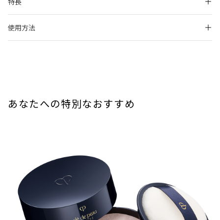
特長
均一に密着させ、プロのように美しく、ヴェールを纏ったよう
に輝く仕上がりに導く高機能パウダーブラシです。
パウダータイプの製品に使用できます。携帯に便利なソフトケ
使用方法
卓越した手応え
ース付です。
パウダータイプの製品を、薄く均一に肌に密着させ、自然な
Beauty Keyポイントおよびラディアンスポイントに関する詳細は各オ
ブラシにパウダーを含ませ、軽くブラシを動かしながら顔全
がら肌悩みの気にならない美しい仕上がりへと導きます。
ンラインショップ公式サイトのクレ・ド・ポー ボーテ ブランドページ
体に塗布します。
よりご確認をお願いします。
知性を結集させた技術と成分
使用上の注意
原産地
あなたへの特別なおすすめ
熊野の伝統技術を用いた製法と、メイクアップアーティスト
日本
＜お手入れ法＞
の監修により、プロのような美しい仕上がりを簡単に叶える
高機能ブラシを実現しました。
閉じる
ご使用後はティッシュペーパーなどでブラシに残っているフ
ェースパウダーを拭き取ってから専用ケースにおさめてくだ
肌に応える歓び
さい。
シルクのようになめらかな繊維を使用することで、肌状態を
ブラシが汚れたときは、クレ・ド・ポー ボーテ ソワンネトワ
気にせず、繊細な肌にも心地よくフェースパウダーを広げる
イヤンパンソー（ブラシクリーナー）をお使いいただくか、
ことができます。
ぬるま湯に中性洗剤を薄くとかして軽く振り洗いをし、洗剤
が残らないように十分にすすいだ後、乾いたタオルやティッ
シュペーパーにブラシ表面を沿わせながら何度かトントンと
閉じる