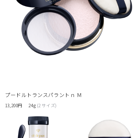
押しあてて水気をよく拭き取ります。その後、ブラシを横に
し、風通しのよい日かげで完全に乾かしてからお使いくださ
い。
＜ご注意＞
ブラシが汚れるとフェースパウダーがつきにくくなりますの
で、いつも清潔にしてお使いください。
ブラシが完全に乾いていない状態で、ソフトケースやポーチ
などに入れないでください。
ブラシを長期間使用しないときは、ブラシをケースから出し
てよく乾燥させてから風通しのよいところで保管してくださ
い。
プードルトランスパラントｎ Ｍ
使い心地や仕上がりが悪くなった場合は、新しいブラシをお
13,200円
24g
(2 サイズ)
求めください。
お子さまの手の届かないところに保管してください。
閉じる