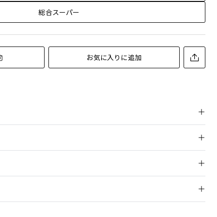
総合スーパー
お気に入りに追加
ングし、ひと塗りで豊かなボリュームに。さらにセパレート・ロ
仕上がりを叶えるパーフェクトマスカラ
ての人にアレルギーが起きないというわけではありません。）
らキャッチするクレ・ド・ポーボーテ独自のスクエア型ブラシ
およびラディアンスポイントに関する詳細は各オンラインショップ公式サイトのク
ドページよりご確認をお願いします。
極めた発色
３回まわし、液を均一にからませたあと、まつ毛の根元から毛先
たての美しさが１日中続くウォータープルーフ・スマッジプルー
原産地
。
で落とすときはクレ・ド・ポーボーテの目もと・口もと用メイク
り
日本