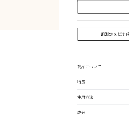
肌測定を試す
商品について
まつ毛１本１本をコーティ
特長
ング・カールアップ全ての
アレルギーテスト済み（すべ
使用方法
まつ毛１本１本を根元か
Beauty Keyポイント
レ・ド・ポー ボーテ ブラン
色の深み、つややかさを
成分
容器の中でブラシを２～
汗やこすれに強く、つけ
香り
にむけてお使いください
フタイプ
ウォータープルーフなの
白ワインとローズを再現した香