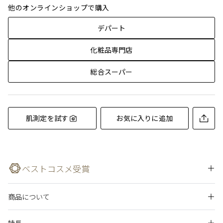
他のオンラインショップで購入
デパート
化粧品専門店
総合スーパー
肌測定を試す
お気に入りに追加
ベストコスメ受賞
商品について
素敵なあの人 2023年ベストコスメ メイクアップ部門 準グラ
光が海の色を変えるように、表情までも変える。色彩や輝きの
ンプリ