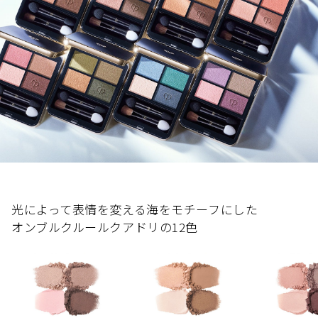
美的 美容賢者が選ぶ2023年年間ベストコスメメイク部門 パレ
閉じる
ットアイシャドウ編 1位
パウダー
メイクアップとスキンケアが融合した独自技術、ライトエン
閉じる
シリカ,リンゴ酸ジイソステアリル,ラウロイルリシン,トリエチ
eclat 2023年下半期 大人の肌を輝かせる éclat ベストコスメ大
パワリングエンハンサーが光を操り、輝く仕上がりを高めま
ルヘキサノイン,ワセリン,ホウケイ酸（Ｃａ／Ａｌ）,酸化亜鉛,
賞アイカラー部門 2位
す。
ミリスチン酸亜鉛,アルガニアスピノサ核油,ジラウロイルグル
LEE LEEベストコスメ大賞2023下半期 ポイントメイク大賞
独自のモイスチャーバウンシー処方採用。うるおいを与えな
タミン酸リシンＮａ,塩化Ｍｇ,セスキイソステアリン酸ソルビ
がら目もとの美しい演出とケアを同時に叶えます。*
タン,エチルヘキシルグリセリン,酸化スズ,水酸化Ａｌ,アモジメ
「肌の知性*」に着目した独自成分、スキンイルミネイター
チコン,ステアリン酸,ジステアリルジモニウムクロリド,トコフ
MK配合（保湿）。*
ェロール,ヒドロキシプロピルセルロース,クロルフェネシン,香
閉じる
（加水分解シルク、加水分解コンキオリン、テアニン、トウ
料,マイカ,酸化鉄,合成金雲母,酸化チタン,グンジョウ,硫酸Ｂａ,
キエキス、シソエキス、グリシン、グリセリン、ＰＥＧ／Ｐ
コンジョウ,黄４  
ＰＧ－１４／７ジメチルエーテル、トレハロース、水添ポリ
※商品の改良や表示方法の変更などにより、実際の成分と一部
デセン）
異なる場合があります。実際の成分は商品の表示をご覧くださ
*「肌の知性」とは、すべての人が生まれながらにそなえてい
光によって表情を変える海をモチーフにした
る、生涯美しい輝きを保ち続けるための鍵です。
オンブルクルールクアドリの12色
うるおいを与えることで肌をなめらかに整える本格的なスキ
閉じる
ンケア成分、プレミアムアルガンオイル（保湿：アルガニア
スピノサ核油）配合。**
ライトエンパワリングトリートメントパウダー（肌荒れ防
止）配合。（硫酸Ba）。