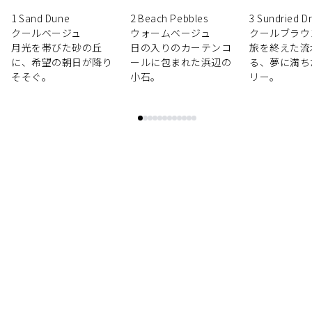
*プライマー処方に配合
1 Sand Dune
2 Beach Pebbles
3 Sundried D
**パウダー処方に配合
クールベージュ
ウォームベージュ
クールブラウ
月光を帯びた砂の丘
日の入りのカーテンコ
旅を終えた流
に、希望の朝日が降り
ールに包まれた浜辺の
る、夢に満ち
肌に応える歓び
そそぐ。
小石。
リー。
プライマーは、弾力とやわらかさをもつユニークな感触でま
ぶたにフィットし、しっとりとしたなめらかな使い心地で
す。
パウダーは、ヴェルベットのようなリッチな感触でまぶたに
なめらかに広がる使い心地です。
プライマーは、下地・上地（目まわりのハイライター）とし
ても使用が可能です。
目もとの印象が肌の美しさを際立ててくれるアイシャドウで
す。
閉じる