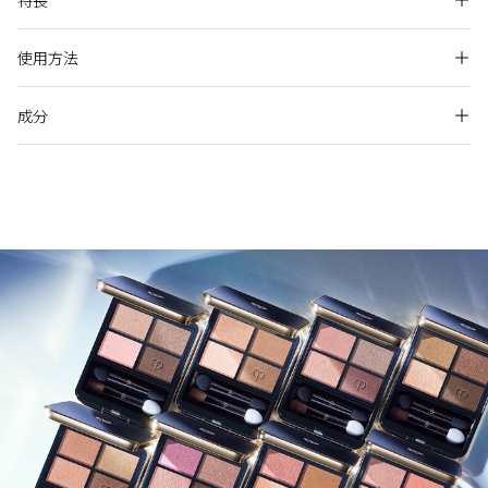
特長
原点である光にフォーカスし、独自技術によって魅惑的な陰影
のグラデーションを演出。つけたての鮮やかな発色と、なめら
オンブルクルールクアドリ １
かな質感が長時間持続*。新発想のトリートメントアイシャドウ
使用方法
25ans ビューティ・メダリスト大賞 2023メイクアップ部門 シ
卓越した手応え
で、まぶたそのものを美しくします。
ルバー
12時間化粧持ち(つや・色持ちのよさ・ヨレ・色くすみ・粉っぽさのなさ)
オンブルクルールクアドリ ４
成分
プライマーにパウダーアイシャドウを重ねることで目もとに
白チップまたは指先に左下のプライマーを適量とり、まぶた
データ取得済み
奥行き感が生まれ、光と色のグラデーション効果で品格のあ
MAQUIA ベストコスメ2023年下半期アイパレット部門 1位
全体に広げます。
るまなざし美を実現します。
オンブルクルールクアドリ / ５
次に、黒チップまたはブラシにパウダーアイシャドウを適量
アレルギーテスト済み（すべての人にアレルギーが起きないというわけ
美しい目もと演出のためにまぶたの悩みを目立たなくしま
ではありません。）
とり、まぶたにぼかし重ねます。
美的GRAND 美容賢者が選ぶ2023 年間ベストコスメ若見えを
す。
Beauty Keyポイントおよびラディアンスポイントに関する詳細は各オ
プライマー
サポートしたアイシャドウ部門 3位
別売りのケース（オンブルクルールクアドリ）にセットして
ンラインショップ公式サイトのクレ・ド・ポー ボーテ ブランドページ
ジメチコン,水添ポリデセン,シリカ,パルミチン酸デキストリン,
つけたての鮮やかな発色と質感が長時間持続します。*
お使いください。
よりご確認をお願いします。
VOCE 2023年下半期ベストコスメアイシャドウパレット部門
ネオペンタン酸イソデシル,ホウケイ酸（Ｃａ／Ａｌ）,（ジメ
プライマーは、乾燥しがちなまぶたにうるおいを与えて保湿
5位
チコン／（ＰＥＧ－１０／１５））クロスポリマー,トリメチル
効果が長時間持続します。
使用上の注意
香り
シロキシケイ酸,ＰＥＧ－１０ジメチコン,エチルヘキサン酸セ
オンブルクルールクアドリ 8
使うたびに、目もと印象をまぶたから美しい状態に導きま
チル,酸化亜鉛,ジラウロイルグルタミン酸リシンＮａ,ＰＥＧ／
天然ローズオイルなどを調香した香り
美的 美容賢者が選ぶ2023年下半期ベストコスメメイク部門 パ
目に入らないよう注意し、入ったときはすぐに洗い流してく
す。
ＰＰＧ－１４／７ジメチルエーテル,塩化Ｍｇ,トレハロース,グ
レットアイシャドウ編
ださい。
リシン,トウキ根エキス,加水分解シルク,加水分解コンキオリン,
原産地
美的 美容賢者が選ぶ2023年下半期ベストコスメパレットアイ
12時間化粧持ち（つや・色持ちのよさ・ヨレ・色くすみ・粉っぽさのな
シソ葉エキス,エチルヘキシルグリセリン,ＤＰＧ,酸化スズ,ステ
落下などの衝撃により、中味が割れることがありますのでご
さ）データ取得済み
シャドウ部門
アリン酸,水酸化Ａｌ,トコフェロール,グリセリン,ＢＧ,水,テア
注意ください。
日本
ニン,クロルフェネシン,香料,マイカ,合成金雲母,酸化チタン,硫
美ST 2023年下半期ベストSSTコスメ大賞アイシャドウ賞 2位
日のあたるところや高温・多湿のところに置かないでくださ
知性を結集させた技術と成分
酸Ｂａ,酸化鉄  
い。