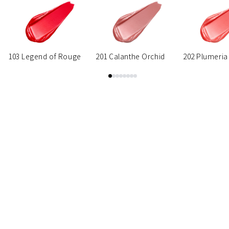
103 Legend of Rouge
201 Calanthe Orchid
202 Plumeria