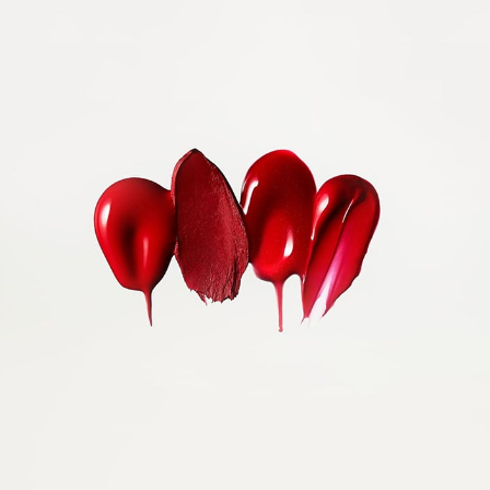
サンザシ花エキス,テンチャエキス,ＤＰＧ,ジイソステアリン酸
天然ローズオイルなどを調香した香り
からご使用ください。
グリセリル,水酸化Ａｌ,メチコン,テトラデセン,シメチコン,ステ
アリン酸Ｃａ,テトラヒドロテトラメチルシクロテトラシロキサ
ご使用後は容器口もととチップをティッシュペーパーなどで
原産地
ン,シリカ,トコフェロール,ｔ－ブチルメトキシジベンゾイルメ
拭き、キャップをきちんと閉めてください。
タン,ＢＧ,水,ステアリン酸,香料,酸化チタン,酸化鉄,硫酸Ｂａ,赤
日本
日のあたるところや高温・多湿のところに置かないでくださ
２０２,赤２０１,青１  
い。
※商品の改良や表示方法の変更などにより、実際の成分と一部
異なる場合があります。実際の成分は商品の表示をご覧くださ
閉じる
閉じる
閉じる