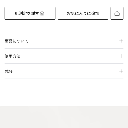
肌測定を試す
お気に入りに追加
商品について
自ら描き出す、最高の輝きと彩り。濃密な色つや、しっとりと
使用方法
唇に寄り添うクリーミーな心地よさ。
奥行きのあるつややかな仕上がりがふっくらとした唇を演出
し、肌までも明るく輝かせるラグジュアリークリームルージュ
成分
チップで中味を軽く混ぜてからお使いください。
です。
唇の中央にのせてから全体に塗布してください。
アレルギーテスト済み（すべての人にアレルギーが起きないというわけ
ではありません。）
使用上の注意
水添ポリイソブテン,トリイソステアリン酸ポリグリセリル－
Beauty Keyポイントおよびラディアンスポイントに関する詳細は各オ
ンラインショップ公式サイトのクレ・ド・ポー ボーテ ブランドページ
２,水添ポリデセン,リンゴ酸ジイソステアリル,パルミチン酸デ
中味特性上、まれに小さな気泡、線状の隙間、空間、色むら
よりご確認をお願いします。
キストリン,マイクロクリスタリンワックス,ジメチルシリル化
が見える場合がありますが、使用性・仕上がりに問題ありま
シリカ,トリイソステアリン,トリエチルヘキサン酸トリメチロ
せん。
香り
ールプロパン,アルガニアスピノサ核油,水添レシチン,セイヨウ
ご使用前にティッシュペーパーなどで唇を拭き、清潔にして