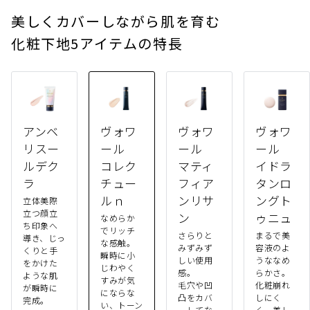
美しくカバーしながら肌を育む
化粧下地5アイテムの特長
アンベ
ヴォワ
ヴォワ
ヴォワ
リスー
ール
ール
ール
ルデク
コレク
マティ
イドラ
ラ
チュー
フィア
タンロ
ルｎ
ンリサ
ングト
立体美際
立つ顔立
ン
ゥニュ
なめらか
ち印象へ
でリッチ
さらりと
まるで美
導き、じっ
な感触。
みずみず
容液のよ
くりと手
瞬時に小
しい使用
うななめ
をかけた
じわやく
感。
らかさ。
ような肌
すみが気
毛穴や凹
化粧崩れ
が瞬時に
にならな
凸をカバ
しにく
完成。
い、トーン
ーしてな
く、美し