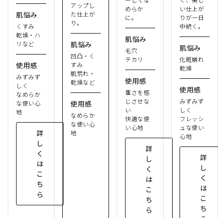
アップし
めらか
い仕上が
肌悩み
た仕上が
に。
りが一日
り。
くすみ
中続く。
乾燥・ハ
肌悩み
リなど
肌悩み
肌悩み
毛穴
凹凸・く
テカリ
化粧崩れ
使用感
すみ
乾燥
肌荒れ・
みずみず
使用感
乾燥など
しく
使用感
重さを感
なめらか
じさせな
みずみず
な使い心
使用感
い
しく
地
なめらか
快適な使
フレッシ
な使い心
い心地
ュな使い
詳
地
心地
し
詳
く
詳
し
は
し
く
こ
く
は
ち
は
こ
ら
こ
ち
ち
ら