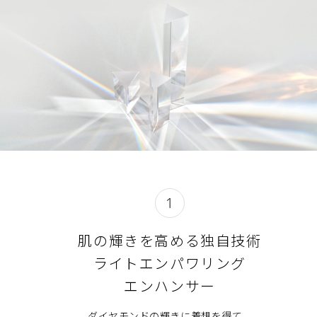
知性を結集させた技術と成分
ズイミダゾールスルホン酸,トリメチルシロキシケイ酸,トレハ
使用量が少ないと、十分な紫外線防御効果が得られません。
MAQUIA ベストコスメ 2020上半期 メイク下地部門 1位
香り
ロース,ＰＥＧ／ＰＰＧ－１４／７ジメチルエーテル,グリシン,
美的 美容賢者が選ぶ2020年ベストコスメ 下地部門 1位
（ジメチコン／ビニルジメチコン）クロスポリマー,イザヨイバ
ダイヤモンドの輝きに着目した独自技術、ライトエンパワリ
天然ローズオイルなどを調香した香り
ラエキス,トウキ根エキス,加水分解シルク,加水分解コンキオリ
ングエンハンサーが光を操り、肌ノイズを瞬時に補正。まる
美ST 2020年上半期 ベストSSTコスメ大賞 光老化賞 第3位
ン,シソ葉エキス,ＴＥＡ,イソステアリン酸,水酸化Ａｌ,ステアリ
で美しい素肌そのものが自ら発光しているかのような、ワン
GLOWコスメグランプリ 2020年上半期 化粧下地部門 2位
原産地
ン酸,ＥＤＴＡ－２Ｎａ,ＢＨＴ,トコフェロール,テトラヒドロテ
トーン明るい仕上がりを叶えます 。
トラメチルシクロテトラシロキサン,トリエトキシカプリリルシ
2020 Oggi上半期ベストコスメ UV下地部門 1位
日本
「肌の知性」に着目した独自成分、スキンイルミネイター
ラン,クエン酸Ｎａ,テトラデセン,テアニン,クエン酸,メタクリル
otona MUSE BEST COSME 2020SS ベース＆UV部門 2位
（保湿・整肌）配合。（加水分解シルク、加水分解コンキオ
酸メチルクロスポリマー,フェノキシエタノール,香料,酸化鉄,マ
リン、テアニン、トウキエキス、シソエキス、グリシン、グ
Marisol “40歳のための”ベストコスメ大賞 2020SS ベースメイ
イカ,硫酸Ｂａ

閉じる
リセリン、ＰＥＧ／ＰＰＧ－１４／７ジメチルエーテル、ト
ク部門 化粧下地＆BB/CC/EE 1位
※商品の改良や表示方法の変更などにより、実際の成分と一部
レハロース）
異なる場合があります。実際の成分は商品の表示をご覧くださ
BAILA 肌も心も喜ぶ ベストコスメ2020上半期 ベストマルチコ
※「肌の知性」とは、すべての人が生まれながらにそなえて
スメ大賞
いる、生涯美しい輝きを保ち続けるための鍵です。
使用上の注意
1
美的 2020年12月売り 美容賢者が選ぶ2020 年間ベストコスメ
皮脂によるテカリ・ヨレ・色くすみなどの化粧崩れを防ぎ、
閉じる
化粧下地部門 第1位
美しい仕上がりを長時間持続させるラスティングコントロー
目に入らないよう注意し、入ったときはすぐに洗い流してく
肌の輝きを高める独自技術
美的GRAND 美容賢者のベストコスメ 2020 ベースメイク部門
ル機能を採用。
ださい。
2位
ライトエンパワリング
日中の外的悪影響に着目。紫外線だけではなく、空気中の微
乾きやすいタイプのため、ご使用後は容器の口もとをティッ
&ROSY ベストコスメ2020 人気賢者10人が自分目線で選ぶ最
粒子（ちり・ほこり・花粉など）からも素肌を守るマルチデ
シュペーパーなどで拭きとり、キャップをきちんと閉めてく
エンハンサー
強コスメ イガリシノブさんチョイス 8位
ィフェンス機能を搭載。
ださい。
美的 読者が選ぶ2022年間ベストコスメ ベースメイク部門 下
衣服についた場合は、洗剤でていねいに洗ってください。
ダイヤモンドの輝きに着想を得て、