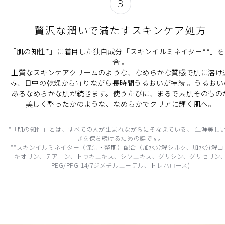
3
贅沢な潤いで満たすスキンケア処方
「肌の知性*」に着目した独自成分「スキンイルミネイター**」
合 。
上質なスキンケアクリームのような、なめらかな質感で肌に溶け
み、日中の乾燥から守りながら長時間うるおいが持続 。​うるおい
あるなめらかな肌が続きます。​使うたびに、まるで素肌そのもの
美しく整ったか​のような、なめらかでクリアに輝く肌へ。
*「肌の知性」とは、すべての人が生まれながらにそなえている、 生涯美し
きを保ち続けるための鍵です。
**スキンイルミネイター（保湿・整肌）配合​（加水分解シルク、加水分解コ
キオリン、テアニン、トウキエキス、​シソエキス、グリシン、グリセリン
PEG/PPG-14/7ジメチルエーテル、トレハロース)​