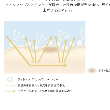
肌に応える歓び
地編 2位
メイクアップとスキンケアが融合した独自技術が光を操り、輝く
日のあたるところや高温のところに置かないでください。
上がりを高めます。
VOCE 2023 上半期読者ベスコス 下地・BB・CC部門 1位
上質なスキンケアクリームのようになめらかな使い心地で、
美人百花ベストコスメ大賞2023上半期 化粧下地部門 2位
閉じる
軽やかに肌に溶け込むようになじみます。
天然ローズエッセンスなどを調香した香り。
閉じる
閉じる