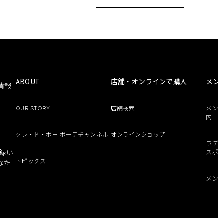
ABOUT
店舗・オンラインで購入
メ
情報
OUR STORY
店舗検索
メ
内
クレ・ド・ポー ボーテチャンネル
オンラインショップ
ラデ
録い
ス
トピックス
なた
メ