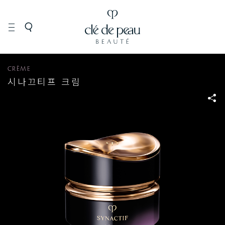
SYNACTIF
CRÈME
시나끄티프 크림
S
N
S