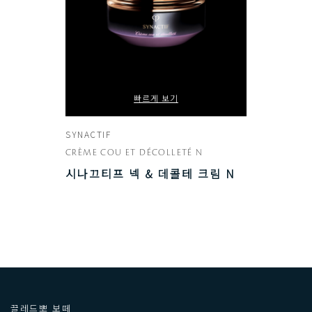
빠르게 보기
SYNACTIF
CRÈME COU ET DÉCOLLETÉ N
시나끄티프 넥 & 데콜테 크림 N
끌레드뽀 보떼