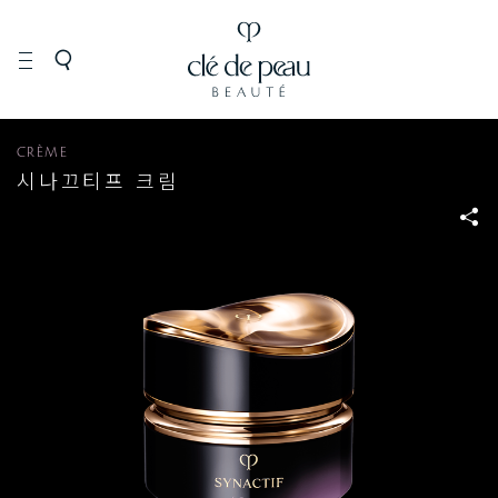
SYNACTIF
CRÈME
시나끄티프 크림
S
N
S