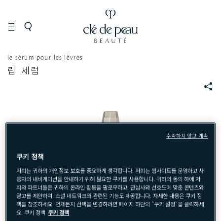
스
페
아
le sérum pour les lèvres
립 세럼
킨
이
이
케
셜
&
S
어
케
립
N
어
케
S
어
수락하지 않고 계속
쿠키 정책
저희는 귀하의 개인정보 보호를 중요하게 생각합니다. 저희는 웹사이트를 운영하고 사
용자의 내비게이션을 안내하기 위해 필요한 쿠키를 사용합니다. 귀하의 동의 하에 저
희와 파트너들은 귀하의 온라인 활동을 팔로우하고, 관심사와 선호도에 맞춘 콘텐츠와
광고를 제안하며, 소셜 네트워크와 관련된 기능도 제공합니다. 자세한 내용은 쿠키 정
책을 참조하세요. 언제든지 선택을 변경하려면 페이지 하단의 "쿠키 설정"을 클릭하세
요. 쿠키 정책
쿠키 정책