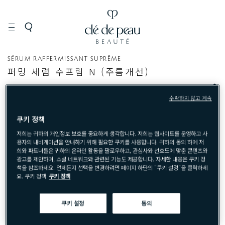
스
페
세
SÉRUM RAFFERMISSANT SUPRÊME
퍼밍 세럼 수프림 N (주름개선)
킨
이
럼
케
셜
S
어
케
N
수락하지 않고 계속
어
S
쿠키 정책
저희는 귀하의 개인정보 보호를 중요하게 생각합니다. 저희는 웹사이트를 운영하고 사
용자의 내비게이션을 안내하기 위해 필요한 쿠키를 사용합니다. 귀하의 동의 하에 저
희와 파트너들은 귀하의 온라인 활동을 팔로우하고, 관심사와 선호도에 맞춘 콘텐츠와
광고를 제안하며, 소셜 네트워크와 관련된 기능도 제공합니다. 자세한 내용은 쿠키 정
책을 참조하세요. 언제든지 선택을 변경하려면 페이지 하단의 "쿠키 설정"을 클릭하세
요. 쿠키 정책
쿠키 정책
쿠키 설정
동의