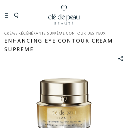
DƯỠNG
Dưỡng
Dưỡng
CRÈME RÉGÉNÉRANTE SUPRÊME CONTOUR DES YEUX
ENHANCING EYE CONTOUR CREAM
DA
da
mắt
mặt
và
SUPREME
môi
S
N
S