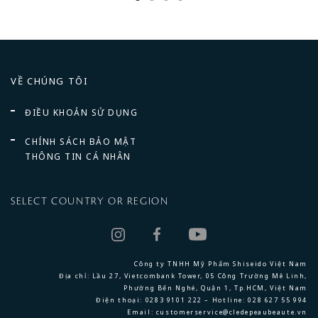
VỀ CHÚNG TÔI
ĐIỀU KHOẢN SỬ DỤNG
CHÍNH SÁCH BẢO MẬT
THÔNG TIN CÁ NHÂN
SELECT COUNTRY OR REGION
Công ty TNHH Mỹ Phẩm Shiseido Việt Nam
Địa chỉ: Lầu 27, Vietcombank Tower, 05 Công Trường Mê Linh,
Phường Bến Nghé, Quận 1, Tp.HCM, Việt Nam
Điện thoại: 0283 9101 222 – Hotline: 028 627 55 994
Email: customerservice@cledepeaubeaute.vn