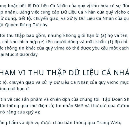
ng hoặc tiết lộ Dữ Liệu Cá Nhân của quý vị khi chưa có sự đồ
 nhận). Bằng việc cung cấp Dữ Liệu Cá Nhân của quý vị cho c
sử dụng, tiết lộ, chuyển giao, và xử lý Dữ Liệu Cá Nhân của q
ật Quyền Riêng Tư này.
ôi thu thập bao gồm, nhưng không giới hạn ở: (a) họ và tên; (b
và, chỉ khi thích hợp (e) tên người dùng và mật khẩu; (f) địa c
ác thông tin khác của quý vị mà có thể được yêu cầu một cách
tại Mục 3 dưới đây.
PHẠM VI THU THẬP DỮ LIỆU CÁ NH
t lộ, chuyển giao và xử lý Dữ Liệu Cá Nhân của quý vị cho mục
ng giới hạn ở:
tin về các sản phẩm và chiến dịch của chúng tôi, Tập Đoàn Sh
tôi thông qua thư điện tử, tin nhắn SMS và thư gửi qua đườ
rõ ràng của quý vị);
sản phẩm và dịch vụ được chào bán thông qua Trang Web;