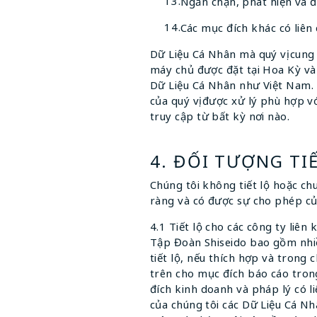
Ngăn chặn, phát hiện và đi
Các mục đích khác có liên 
Dữ Liệu Cá Nhân mà quý vị cung 
máy chủ được đặt tại Hoa Kỳ và
Dữ Liệu Cá Nhân như Việt Nam. 
của quý vị được xử lý phù hợp v
truy cập từ bất kỳ nơi nào.
4. ĐỐI TƯỢNG TI
Chúng tôi không tiết lộ hoặc ch
ràng và có được sự cho phép củ
4.1 Tiết lộ cho các công ty liên
Tập Đoàn Shiseido bao gồm nhiều
tiết lộ, nếu thích hợp và trong
trên cho mục đích báo cáo trong
đích kinh doanh và pháp lý có l
của chúng tôi các Dữ Liệu Cá N