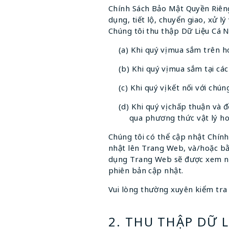
Chính Sách Bảo Mật Quyền Riêng 
dụng, tiết lộ, chuyển giao, xử lý
Chúng tôi thu thập Dữ Liệu Cá 
(a) Khi quý vị mua sắm trên 
(b) Khi quý vị mua sắm tại cá
(c) Khi quý vị kết nối với chú
(d) Khi quý vị chấp thuận và
qua phương thức vật lý ho
Chúng tôi có thể cập nhật Chín
nhật lên Trang Web, và/hoặc bằng
dụng Trang Web sẽ được xem như
phiên bản cập nhật.
Vui lòng thường xuyên kiểm tra l
2. THU THẬP DỮ 