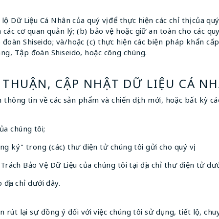
lộ Dữ Liệu Cá Nhân của quý vị để thực hiện các chỉ thị của quý 
à các cơ quan quản lý; (b) bảo vệ hoặc giữ an toàn cho các qu
 đoàn Shiseido; và/hoặc (c) thực hiện các biện pháp khẩn c
àng, Tập đoàn Shiseido, hoặc công chúng.
P THUẬN, CẬP NHẬT DỮ LIỆU CÁ N
n thông tin về các sản phẩm và chiến dịch mới, hoặc bất kỳ các
a chúng tôi;
g ký" trong (các) thư điện tử chúng tôi gửi cho quý vị;
 Trách Bảo Vệ Dữ Liệu của chúng tôi tại địa chỉ thư điện tử dư
 địa chỉ dưới đây.
n rút lại sự đồng ý đối với việc chúng tôi sử dụng, tiết lộ, ch