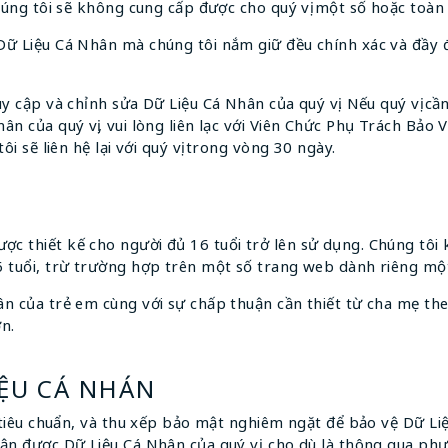
chúng tôi sẽ không cung cấp được cho quý vị một số hoặc toàn 
ữ Liệu Cá Nhân mà chúng tôi nắm giữ đều chính xác và đầy đ
y cập và chỉnh sửa Dữ Liệu Cá Nhân của quý vị. Nếu quý vị cần
n của quý vị, vui lòng liên lạc với Viên Chức Phụ Trách Bảo Vệ
ôi sẽ liên hệ lại với quý vị trong vòng 30 ngày.
c thiết kế cho người đủ 16 tuổi trở lên sử dụng. Chúng tôi 
6 tuổi, trừ trường hợp trên một số trang web dành riêng một
ân của trẻ em cùng với sự chấp thuận cần thiết từ cha mẹ th
n.
IỆU CÁ NHÁN
, tiêu chuẩn, và thu xếp bảo mật nghiêm ngặt để bảo vệ Dữ 
ận được Dữ Liệu Cá Nhân của quý vị, cho dù là thông qua phư