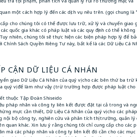
ều tra tội phạm, phân tích và quản lý rủi ro thương mại; và
quan một cách hợp lý đến các dịch vụ nêu trên. (gọi chung là
cấp cho chúng tôi có thể được lưu trữ, xử lý và chuyển giao 
 các quốc gia khác có pháp luật và các quy định có thể khô
Tuy nhiên, chúng tôi sẽ thực hiện các biện pháp hợp lý để 
ới Chính Sách Quyền Riêng Tư này, bất kể là các Dữ Liệu Cá N
ẾP CẬN DỮ LIỆU CÁ NHÁN
uyển giao Dữ Liệu Cá Nhân của quý vị cho các bên thứ ba trừ 
a quý vị để làm như vậy (trừ trường hợp được pháp luật cho
 kết thuộc Tập Đoàn Shiseido
 pháp nhân và công ty liên kết được đặt tại cả trong và ngo
 chừng mực cần thiết, Dữ Liệu Cá Nhân của quý vị cho các pháp
 nội bộ công ty, nghiên cứu và phân tích thị trường, quản l
iên quan khác. Xin lưu ý rằng chúng tôi chỉ cung cấp cho các 
hân mà các pháp nhân và công ty liên kết đó cần cho các mục