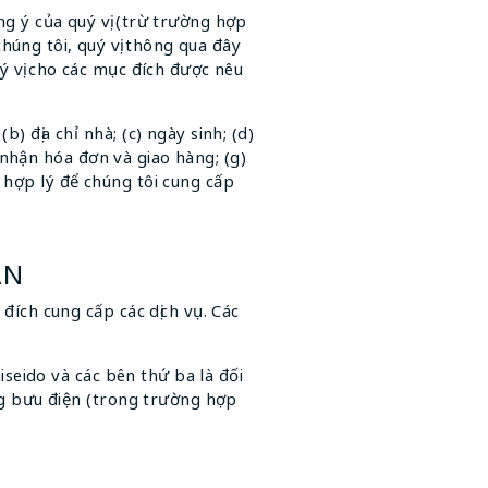
ng ý của quý vị (trừ trường hợp
húng tôi, quý vị thông qua đây
uý vị cho các mục đích được nêu
) địa chỉ nhà; (c) ngày sinh; (d)
hỉ nhận hóa đơn và giao hàng; (g)
 hợp lý để chúng tôi cung cấp
ÁN
 đích cung cấp các dịch vụ. Các
iseido và các bên thứ ba là đối
ng bưu điện (trong trường hợp