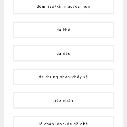
đốm nâu/xỉn màu/da mụn
da khô
da dầu
da chùng nhão/chảy xệ
nếp nhăn
lỗ chân lông/da gồ ghề