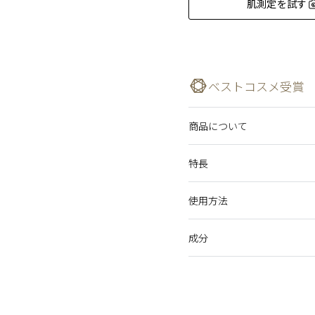
肌測定を試す
ベストコスメ受賞
商品について
美的 美容賢者が選ぶ202
輝き続ける肌のために。肌
特長
容液。
MAQUIA ベストコスメ
一滴一滴が、肌の美しさの
VOCE ベストコスメ20
まるで生まれ変わったよう
使用方法
VOGUE JAPAN VOGUE
乾燥による小ジワを目立たな
輝き続ける肌のために。
大人百花 大人のベストコス
成分
アレルギーテスト済み（すべ
朝・夜の洗顔後にお使い
MAQUIA ベストコスメ2
肌をすこやかに保ち、若わ
ニキビのもとになりにくい処
手のひらにディスペンサ
VOCE 2024年下半期
一滴一滴が、肌の美しさの
Beauty Keyポイント
レ・ド・ポー ボーテ ブラン
変わったような新しい輝き
VOCE 2024年10月
水,ＢＧ,グリセリン,変性
使用上の注意
タイン,ジグリセリン,トレ
美的 美容賢者が選ぶ20