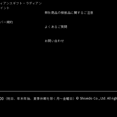
ィアンスギフト・ラディアン
ポイント
弊社商品の模倣品に関するご注意
ンバー規約
よくあるご質問
お問い合わせ
00
© Shiseido Co., Ltd. All righ
（祝日、年末年始、夏季休暇を除く月～金曜日）