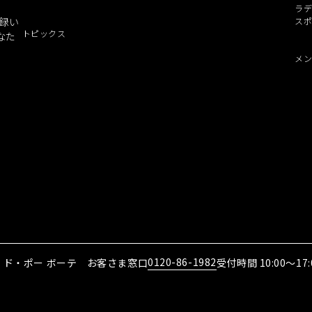
ラデ
録い
ス
トピックス
なた
メ
0120-86-1982
・ド・ポー ボーテ お客さま窓口
受付時間 10:00～17: