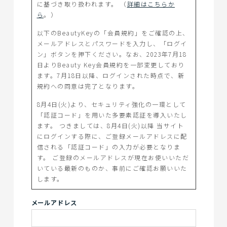
に基づき取り扱われます。 （
詳細はこちらか
ら
。）
以下のBeautyKeyの「会員規約」をご確認の上、
メールアドレスとパスワードを入力し、「ログイ
ン」ボタンを押下ください。なお、2023年7月18
日よりBeauty Key会員規約を一部変更しており
ます。7月18日以降、ログインされた時点で、新
規約への同意は完了となります。
8月4日(火)より、セキュリティ強化の一環として
「認証コード」を用いた多要素認証を導入いたし
ます。 つきましては、8月4日(火)以降 当サイト
にログインする際に、ご登録メールアドレスに配
信される「認証コード」の入力が必要となりま
す。 ご登録のメールアドレスが現在お使いいただ
いている最新のものか、事前にご確認お願いいた
します。
メールアドレス