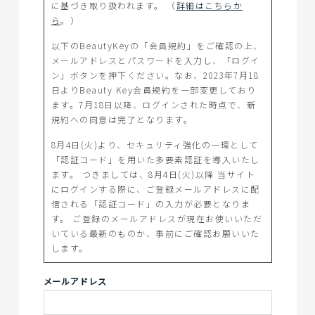
に基づき取り扱われます。 （
詳細はこちらか
ら
。）
以下のBeautyKeyの「会員規約」をご確認の上、
メールアドレスとパスワードを入力し、「ログイ
ン」ボタンを押下ください。なお、2023年7月18
日よりBeauty Key会員規約を一部変更しており
ます。7月18日以降、ログインされた時点で、新
規約への同意は完了となります。
8月4日(火)より、セキュリティ強化の一環として
「認証コード」を用いた多要素認証を導入いたし
ます。 つきましては、8月4日(火)以降 当サイト
にログインする際に、ご登録メールアドレスに配
信される「認証コード」の入力が必要となりま
す。 ご登録のメールアドレスが現在お使いいただ
いている最新のものか、事前にご確認お願いいた
します。
メールアドレス