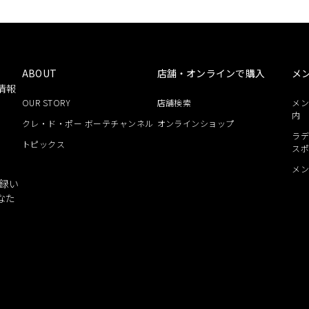
ABOUT
店舗・オンラインで購入
メ
情報
OUR STORY
店舗検索
メ
内
クレ・ド・ポー ボーテチャンネル
オンラインショップ
ラデ
トピックス
ス
メ
録い
なた