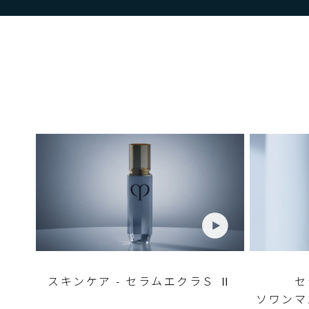
i
m
e
スキンケア -
セラムエクラＳ Ⅱ
セ
ソワンマ