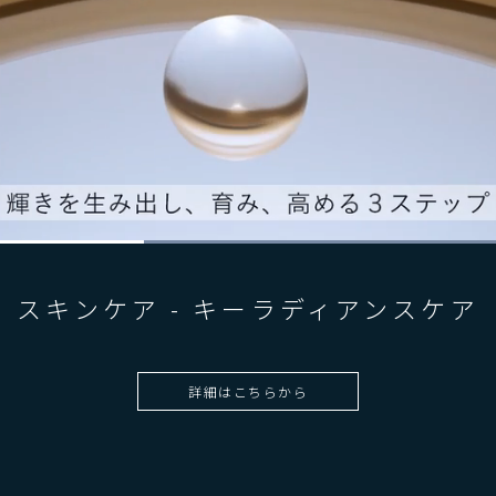
L
o
8
a
d
e
スキンケア -
キーラディアンスケア
d
:
1
0
0
.
0
0
%
詳細はこちらから