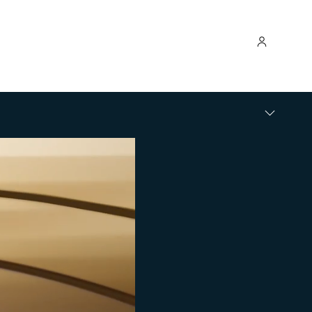
M
E
N
U